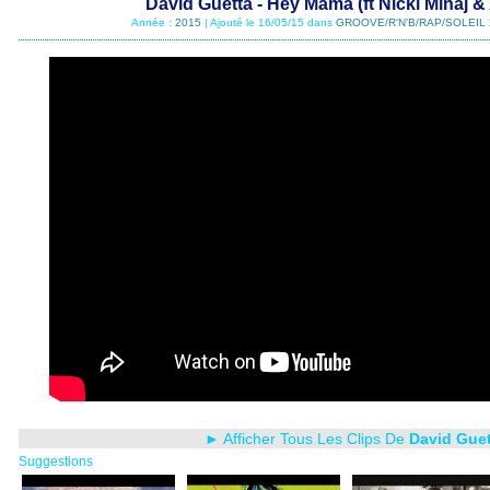
David Guetta - Hey Mama (ft Nicki Minaj &
Année :
2015
| Ajouté le 16/05/15 dans
GROOVE/R'N'B/RAP/SOLEIL 
► Afficher Tous Les Clips De
David Guet
Suggestions