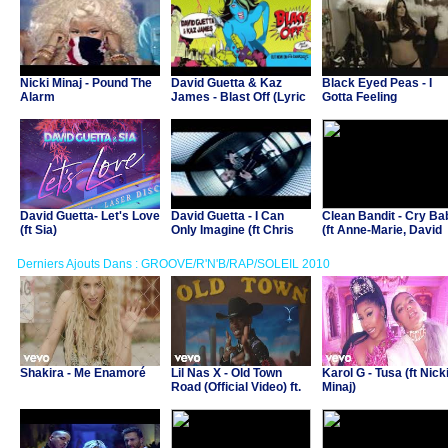
Nicki Minaj - Pound The
David Guetta & Kaz
Black Eyed Peas - I
Alarm
James - Blast Off (Lyric
Gotta Feeling
Video)
David Guetta- Let's Love
David Guetta - I Can
Clean Bandit - Cry Ba
(ft Sia)
Only Imagine (ft Chris
(ft Anne-Marie, David
Brown, Lil Wayne)
Guetta)
Derniers Ajouts Dans : GROOVE/R'N'B/RAP/SOLEIL 2010
Shakira - Me Enamoré
Lil Nas X - Old Town
Karol G - Tusa (ft Nick
Road (Official Video) ft.
Minaj)
Billy Ray Cyrus