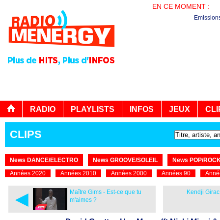
EN CE MOMENT :
PL
Emission
RADIO
PLAYLISTS
INFOS
JEUX
CLI
CLIPS
News DANCE/ELECTRO
News GROOVE/SOLEIL
News POP/ROC
Années 2020
Années 2010
Années 2000
Années 90
Anné
◄
Maître Gims - Est-ce que tu
Kendji Gira
m'aimes ?