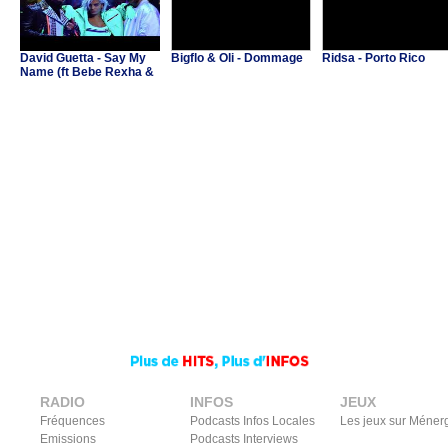
David Guetta - Say My
Bigflo & Oli - Dommage
Ridsa - Porto Rico
Name (ft Bebe Rexha &
J Balvin)
RADIO
INFOS
JEUX
Fréquences
Podcasts Infos Locales
Les jeux sur Méner
Emissions
Podcasts Interviews