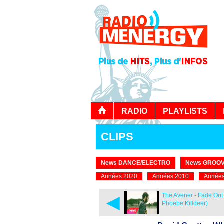
RADIO
PLAYLISTS
CLIPS
News DANCE/ELECTRO
News GROOV
Années 2020
Années 2010
Années
◄
The Avener - Fade Out 
Phoebe Killdeer)