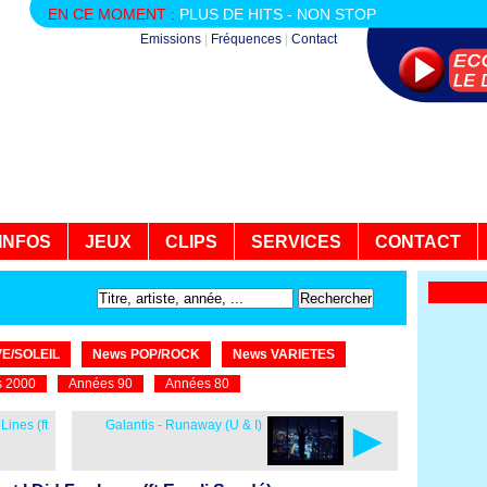
EN CE MOMENT :
PLUS DE HITS - NON STOP
Emissions
|
Fréquences
|
Contact
INFOS
JEUX
CLIPS
SERVICES
CONTACT
E/SOLEIL
News POP/ROCK
News VARIETES
 2000
Années 90
Années 80
►
Lines (ft
Galantis - Runaway (U & I)