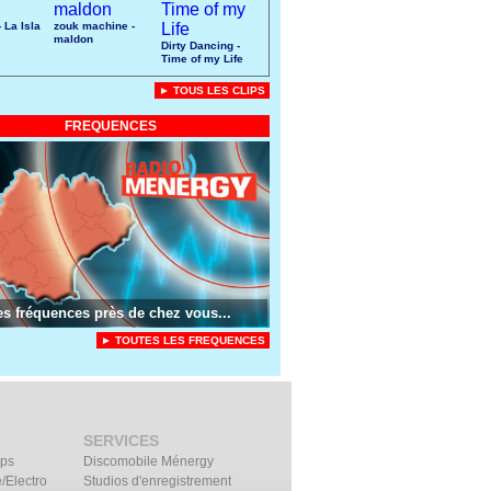
 La Isla
zouk machine -
maldon
Dirty Dancing -
Time of my Life
► TOUS LES CLIPS
FREQUENCES
es fréquences près de chez vous...
► TOUTES LES FREQUENCES
SERVICES
ips
Discomobile Ménergy
/Electro
Studios d'enregistrement