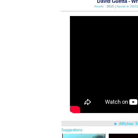
David Guetta - Wh
Année :
2015
| Ajouté le 28/
► Afficher 
Suggestions