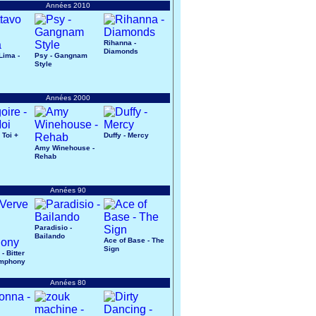
Années 2010
Rihanna -
Diamonds
Lima -
Psy - Gangnam
Style
Années 2000
 Toi +
Duffy - Mercy
Amy Winehouse -
Rehab
Années 90
Paradisio -
Bailando
Ace of Base - The
Sign
- Bitter
mphony
Années 80