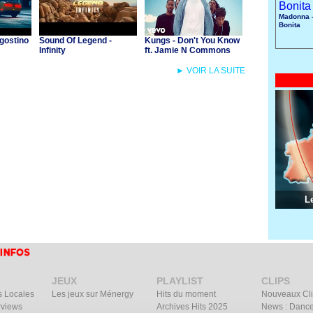
Madonna -
Bonita
gostino
Sound Of Legend -
Kungs - Don't You Know
Infinity
ft. Jamie N Commons
► VOIR LA SUITE
L
JEUX
PLAYLIST
CLIPS
s Locales
Les jeux sur Ménergy
Hits du moment
Nouveaux Cl
rviews
Archives Hits 2025
News : Dance