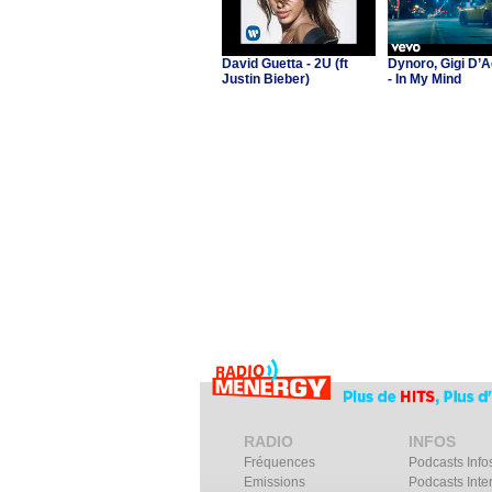
David Guetta - 2U (ft
Dynoro, Gigi D’A
Justin Bieber)
- In My Mind
RADIO
INFOS
Fréquences
Podcasts Info
Emissions
Podcasts Inte