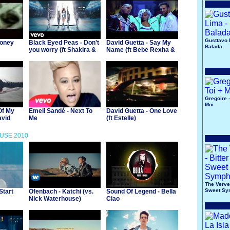
Gusttavo 
Money
Black Eyed Peas - Don't
David Guetta - Say My
Balada
you worry (ft Shakira &
Name (ft Bebe Rexha &
David Guetta)
J Balvin)
Gregoire -
Moi
Of My
Emeli Sandé - Next To
David Guetta - One Love
avid
Me
(ft Estelle)
OUSE 2010
The Verve 
Sweet Sy
Start
Ofenbach - Katchi (vs.
Sound Of Legend - Bella
Nick Waterhouse)
Ciao