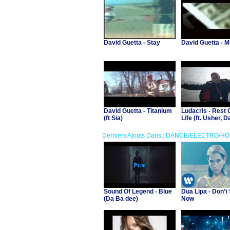
David Guetta - Stay
David Guetta - 
David Guetta - Titanium
Ludacris - Rest 
(ft Sia)
Life (ft. Usher, D
Guetta)
Derniers Ajouts Dans : DANCE/ELECTRO/H
Sound Of Legend - Blue
Dua Lipa - Don't 
(Da Ba dee)
Now