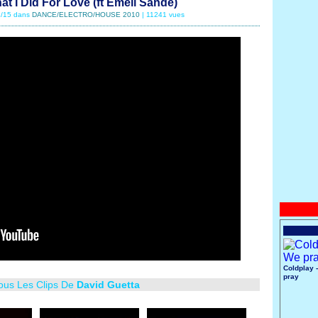
at I Did For Love (ft Emeli Sandé)
02/15 dans
DANCE/ELECTRO/HOUSE 2010
| 11241 vues
Coldplay 
pray
Tous Les Clips De
David Guetta