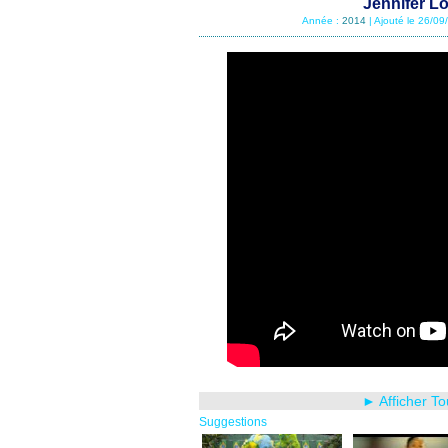
Jennifer Lo
Année :
2014
| Ajouté le 26/0
► Afficher T
Suggestions