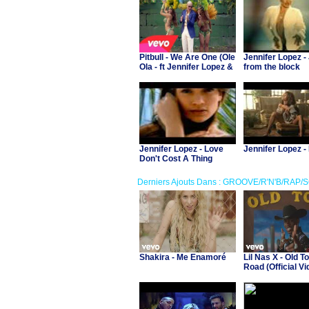
Pitbull - We Are One (Ole
Jennifer Lopez -
Ola - ft Jennifer Lopez &
from the block
Claudia Leitte)
Jennifer Lopez - Love
Jennifer Lopez -
Don't Cost A Thing
Derniers Ajouts Dans : GROOVE/R'N'B/RAP/
Shakira - Me Enamoré
Lil Nas X - Old T
Road (Official Vid
Billy Ray Cyrus