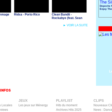
Depeche 
Enjoy The
Dommage
Ridsa - Porto Rico
Clean Bandit -
Rockabye (feat. Sean
Paul & Anne-Marie)
► VOIR LA SUITE
L
JEUX
PLAYLIST
CLIPS
s Locales
Les jeux sur Ménergy
Hits du moment
Nouveaux Cl
rviews
Archives Hits 2025
News : Dance