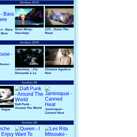
Années 2010
Nicki Minaj -
C2C - Down The
ri - Bara
Starships
Road
 Bere
Années 2000
house -
Indochine - J'ai
Chistina Aguilera -
Demandé à La
Hurt
Lune
Années 90
Daft Punk -
Around The World
Jamiroquai -
- Vogue
Canned Heat
Années 80