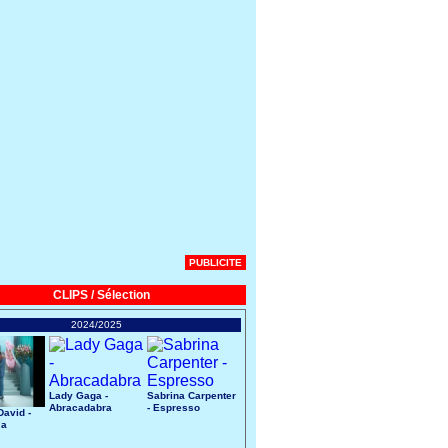
PUBLICITE
CLIPS / Sélection
2024/2025
Lady Gaga -
Sabrina Carpenter
Abracadabra
- Espresso
avid -
 a
art