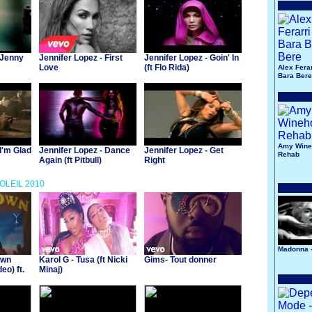
 Jenny
Jennifer Lopez - First
Jennifer Lopez - Goin' In
Love
(ft Flo Rida)
Alex Ferar
Bara Bere
Amy Wine
 I'm Glad
Jennifer Lopez - Dance
Jennifer Lopez - Get
Rehab
Again (ft Pitbull)
Right
SOLEIL 2010
Madonna 
own
Karol G - Tusa (ft Nicki
Gims- Tout donner
eo) ft.
Minaj)