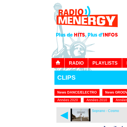
RADIO
PLAYLISTS
CLIPS
News DANCE/ELECTRO
News GROOV
Années 2020
Années 2010
Années
◄
Soprano - Cosmo