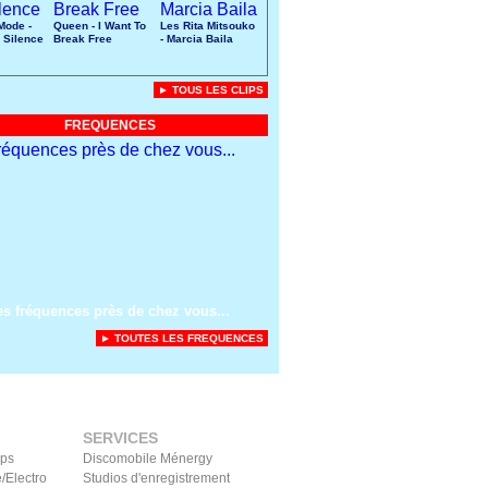
Mode -
Queen - I Want To
Les Rita Mitsouko
 Silence
Break Free
- Marcia Baila
► TOUS LES CLIPS
FREQUENCES
es fréquences près de chez vous...
► TOUTES LES FREQUENCES
SERVICES
ips
Discomobile Ménergy
/Electro
Studios d'enregistrement