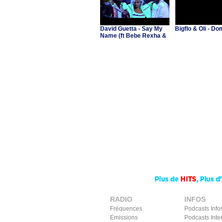
David Guetta - Say My
Bigflo & Oli - 
Name (ft Bebe Rexha &
J Balvin)
RADIO
INFOS
Fréquences
Podcasts Info
Emissions
Podcasts Inte