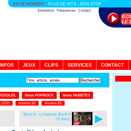
EN CE MOMENT :
PLUS DE HITS - NON STOP
Emissions
|
Fréquences
|
Contact
INFOS
JEUX
CLIPS
SERVICES
CONTACT
E/SOLEIL
News POP/ROCK
News VARIETES
 2000
Années 90
Années 80
►
Black M - La légende Black( ft
Dr Beriz)