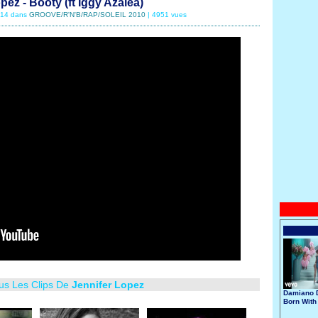
pez - Booty (ft Iggy Azalea)
9/14 dans
GROOVE/R'N'B/RAP/SOLEIL 2010
| 4951 vues
ous Les Clips De
Jennifer Lopez
Damiano D
Born With
Broken He