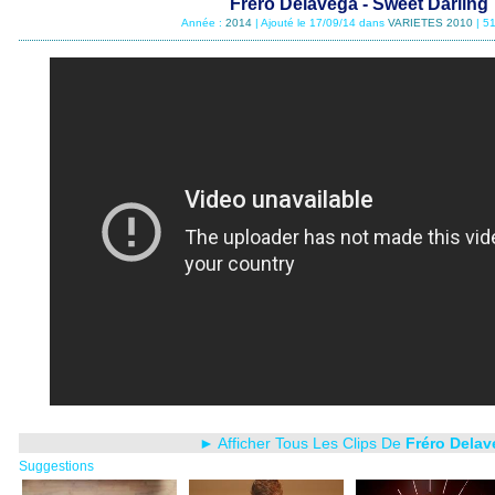
Fréro Delavega - Sweet Darling
Année :
2014
| Ajouté le 17/09/14 dans
VARIETES 2010
| 5
► Afficher Tous Les Clips De
Fréro Delav
Suggestions