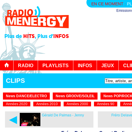
EN CE MOMENT :
PL
Emission
RADIO
PLAYLISTS
INFOS
JEUX
CLI
CLIPS
News DANCE/ELECTRO
News GROOVE/SOLEIL
News POP/ROC
Années 2020
Années 2010
Années 2000
Années 90
Anné
◄
Gérald De Palmas - Jenny
Fréro Delav