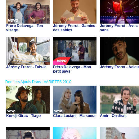
Fréro Delavega - Ton
Jérémy Frerot - Gamins
Jérémy Frerot - Avec
visage
des sables
sans
Jérémy Frerot - Fais-le
Fréro Delavega - Mon
Jérémy Frerot - Adieu
petit pays
Derniers Ajouts Dans : VARIETES 2010
Kendji Girac - Tiago
Clara Luciani - Ma soeur
Amir - On dirait