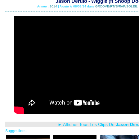
Jason Derulo - Wiggle (ft Snoop Do
Année :
2014
| Ajouté le 08/09/14 dans
GROOVE/R'N'B/RAP/SOLEIL 
► Afficher Tous Les Clips De
Jason Der
Suggestions