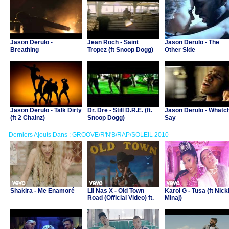
Jason Derulo -
Jean Roch - Saint
Jason Derulo - The
Breathing
Tropez (ft Snoop Dogg)
Other Side
Jason Derulo - Talk Dirty
Dr. Dre - Still D.R.E. (ft.
Jason Derulo - Whatc
(ft 2 Chainz)
Snoop Dogg)
Say
Derniers Ajouts Dans : GROOVE/R'N'B/RAP/SOLEIL 2010
Shakira - Me Enamoré
Lil Nas X - Old Town
Karol G - Tusa (ft Nick
Road (Official Video) ft.
Minaj)
Billy Ray Cyrus