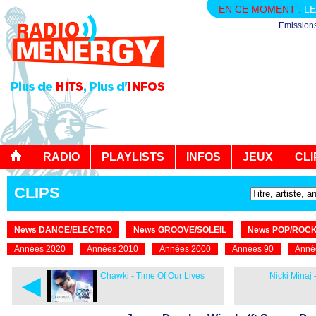
EN CE MOMENT :
LE
Emission
RADIO
PLAYLISTS
INFOS
JEUX
CLI
CLIPS
News DANCE/ELECTRO
News GROOVE/SOLEIL
News POP/ROC
Années 2020
Années 2010
Années 2000
Années 90
Anné
◄
Chawki - Time Of Our Lives
Nicki Minaj