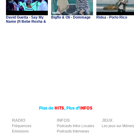
David Guetta - Say My
Bigflo & Oli - Dommage
Ridsa - Porto Rico
Name (ft Bebe Rexha &
J Balvin)
RADIO
INFOS
JEUX
Fréquences
Podcasts Infos Locales
Les jeux sur Méner
Emissions
Podcasts Interviews