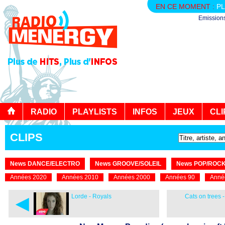
EN CE MOMENT :
PL
Emission
RADIO
PLAYLISTS
INFOS
JEUX
CLI
CLIPS
News DANCE/ELECTRO
News GROOVE/SOLEIL
News POP/ROC
Années 2020
Années 2010
Années 2000
Années 90
Anné
◄
Lorde - Royals
Cats on trees -