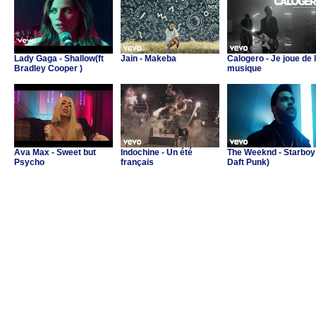
Lady Gaga - Shallow(ft
Jain - Makeba
Calogero - Je joue de 
Bradley Cooper )
musique
Ava Max - Sweet but
Indochine - Un été
The Weeknd - Starboy 
Psycho
français
Daft Punk)