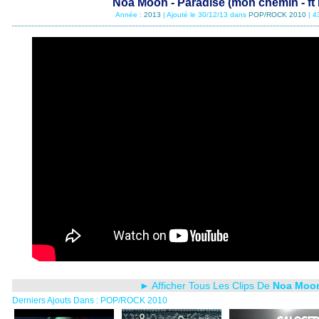
Noa Moon - Paradise (mon chemin - ft 
Année :
2013
| Ajouté le 30/12/13 dans
POP/ROCK 2010
| 4
► Afficher Tous Les Clips De
Noa Moo
Derniers Ajouts Dans : POP/ROCK 2010