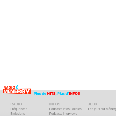
RADIO
INFOS
JEUX
Fréquences
Podcasts Infos Locales
Les jeux sur Méner
Emissions
Podcasts Interviews