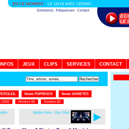
EN CE MOMENT :
LE 16/19 AVEC CEDRIC
Emissions
|
Fréquences
|
Contact
INFOS
JEUX
CLIPS
SERVICES
CONTACT
E/SOLEIL
News POP/ROCK
News VARIETES
 2000
Années 90
Années 80
►
aître
Maitre Gims - One Shot