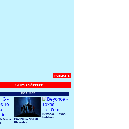
PUBLICITE
CLIPS / Sélection
2024/2025
Beyoncé - Texas
Hold'em
Kavinsky, Angèle,
Si Antes
Phoenix -
a
Nightcall