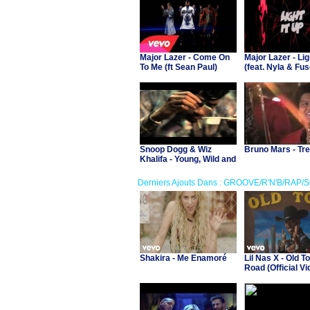
Major Lazer - Come On
Major Lazer - Lig
To Me (ft Sean Paul)
(feat. Nyla & Fu
[Remix]
Snoop Dogg & Wiz
Bruno Mars - Tr
Khalifa - Young, Wild and
Free (ft Bruno Mars)
Derniers Ajouts Dans : GROOVE/R'N'B/RAP/
Shakira - Me Enamoré
Lil Nas X - Old T
Road (Official Vid
Billy Ray Cyrus