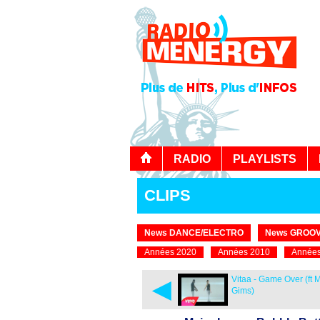
RADIO
PLAYLISTS
CLIPS
News DANCE/ELECTRO
News GROOV
Années 2020
Années 2010
Années
◄
Vitaa - Game Over (ft M
Gims)