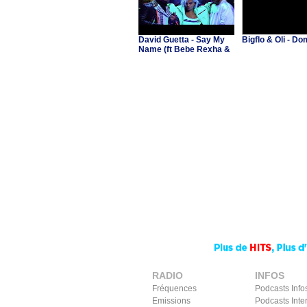
David Guetta - Say My
Bigflo & Oli - 
Name (ft Bebe Rexha &
J Balvin)
RADIO
INFOS
Fréquences
Podcasts Info
Emissions
Podcasts Inte