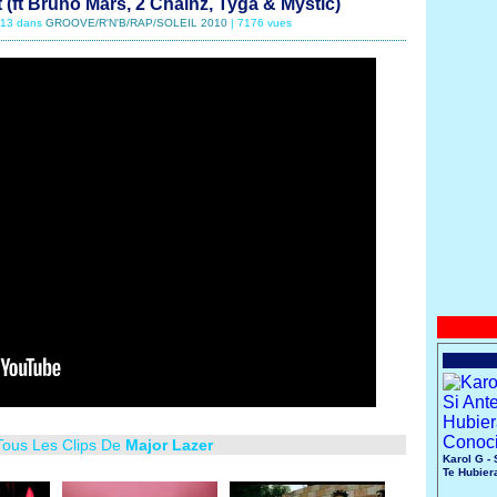
 (ft Bruno Mars, 2 Chainz, Tyga & Mystic)
9/13 dans
GROOVE/R'N'B/RAP/SOLEIL 2010
| 7176 vues
Tous Les Clips De
Major Lazer
Karol G - 
Te Hubier
Conocido