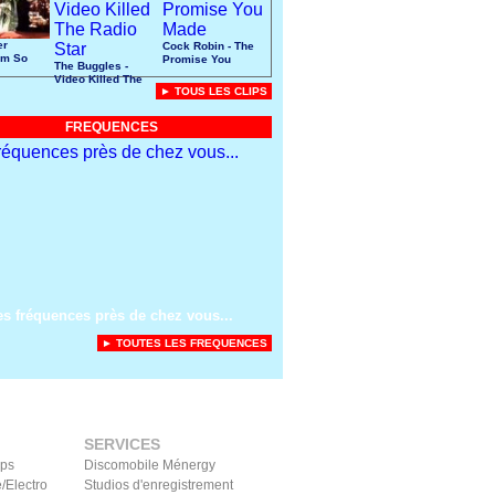
er
Cock Robin - The
I'm So
Promise You
The Buggles -
Made
Video Killed The
► TOUS LES CLIPS
Radio Star
FREQUENCES
es fréquences près de chez vous...
► TOUTES LES FREQUENCES
SERVICES
ips
Discomobile Ménergy
/Electro
Studios d'enregistrement