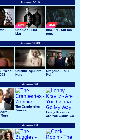
Années 2010
ton -
Cris Cab - Liar
Black M - Sur ma
Liar
route
Années 2000
 Project
Chistina Aguilera -
Gregoire - Toi +
2008
Hurt
Moi
Années 90
The Cranberries -
Zombie
pears -
Lenny Kravitz -
 More
Are You Gonna Go
My Way
Années 80