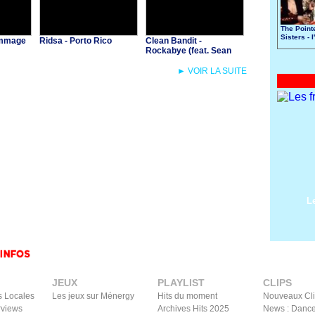
The Point
Sisters - 
Dommage
Ridsa - Porto Rico
Clean Bandit -
Excited
Rockabye (feat. Sean
Paul & Anne-Marie)
► VOIR LA SUITE
L
JEUX
PLAYLIST
CLIPS
s Locales
Les jeux sur Ménergy
Hits du moment
Nouveaux Cl
rviews
Archives Hits 2025
News : Dance