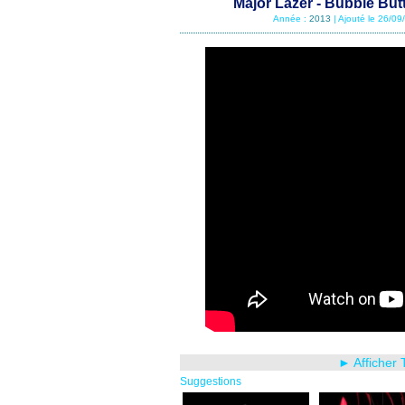
Major Lazer - Bubble Butt
Année :
2013
| Ajouté le 26/0
► Afficher 
Suggestions