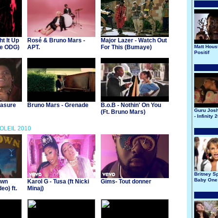
ht It Up
Rosé & Bruno Mars -
Major Lazer - Watch Out
se ODG)
APT.
For This (Bumaye)
Matt Hous
Positif
easure
Bruno Mars - Grenade
B.o.B - Nothin' On You
Guru Josh
(Ft. Bruno Mars)
- Infinity 
SOLEIL 2010
Britney S
Baby One
own
Karol G - Tusa (ft Nicki
Gims- Tout donner
Time
eo) ft.
Minaj)