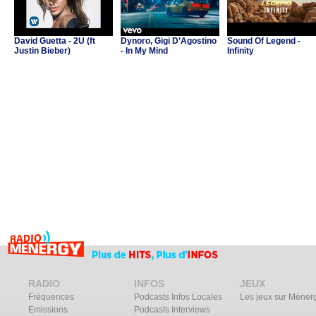
David Guetta - 2U (ft
Dynoro, Gigi D’Agostino
Sound Of Legend -
Justin Bieber)
- In My Mind
Infinity
RADIO
INFOS
JEUX
Fréquences
Podcasts Infos Locales
Les jeux sur Méner
Emissions
Podcasts Interviews