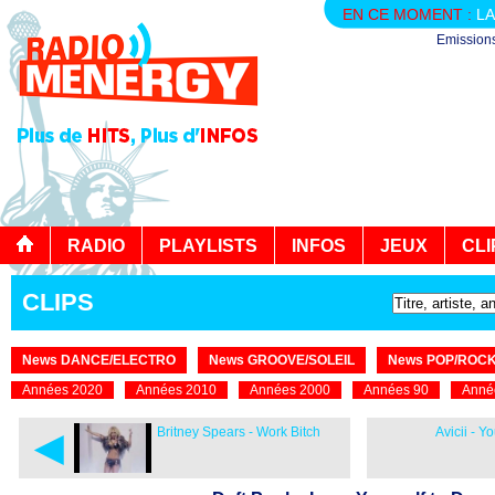
EN CE MOMENT :
LA
Emission
RADIO
PLAYLISTS
INFOS
JEUX
CLI
CLIPS
News DANCE/ELECTRO
News GROOVE/SOLEIL
News POP/ROC
Années 2020
Années 2010
Années 2000
Années 90
Anné
◄
Britney Spears - Work Bitch
Avicii - 