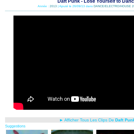
Daft Punk - Lose Yourself to Dan
Année :
2013
| Ajouté le 26/09/13 dans
DANCE/ELECTRO/HOUSE 2
► Afficher Tous Les Clips De
Daft Pun
Suggestions