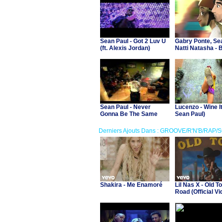
Sean Paul - Got 2 Luv U
Gabry Ponte, Se
(ft. Alexis Jordan)
Natti Natasha - 
Love Ya
Sean Paul - Never
Lucenzo - Wine It
Gonna Be The Same
Sean Paul)
Derniers Ajouts Dans : GROOVE/R'N'B/RAP/
Shakira - Me Enamoré
Lil Nas X - Old T
Road (Official Vid
Billy Ray Cyrus