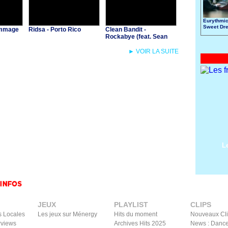
Eurythmic
Sweet Dr
Dommage
Ridsa - Porto Rico
Clean Bandit -
Rockabye (feat. Sean
Paul & Anne-Marie)
► VOIR LA SUITE
L
JEUX
PLAYLIST
CLIPS
s Locales
Les jeux sur Ménergy
Hits du moment
Nouveaux Cl
rviews
Archives Hits 2025
News : Dance