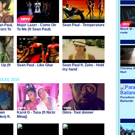
an Paul,
Major Lazer - Come On
Sean Paul - Temperature
Born To
To Me (ft Sean Paul)
Black M -
route
 Up (ft
Sean Paul - Like Glue
Sean Paul ft. Zaho - Hold
Chistina A
my hand
Hurt
SOLEIL 2010
Paradisio 
Bailando
own
Karol G - Tusa (ft Nicki
Gims- Tout donner
eo) ft.
Minaj)