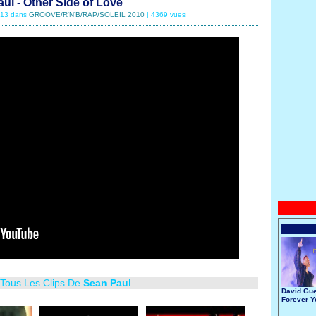
ul - Other Side of Love
9/13 dans
GROOVE/R'N'B/RAP/SOLEIL 2010
| 4369 vues
 Tous Les Clips De
Sean Paul
David Gue
Forever 