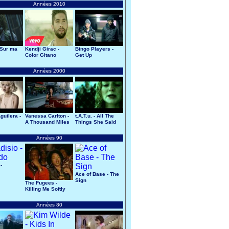
Années 2010
 Sur ma
Kendji Girac -
Bingo Players -
Color Gitano
Get Up
Années 2000
guilera -
Vanessa Carlton -
t.A.T.u. - All The
A Thousand Miles
Things She Said
Années 90
-
Ace of Base - The
Sign
The Fugees -
Killing Me Softly
Années 80