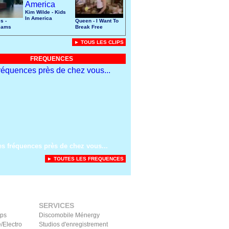
Kim Wilde - Kids
In America
s -
Queen - I Want To
eams
Break Free
► TOUS LES CLIPS
FREQUENCES
es fréquences près de chez vous...
► TOUTES LES FREQUENCES
SERVICES
ips
Discomobile Ménergy
/Electro
Studios d'enregistrement