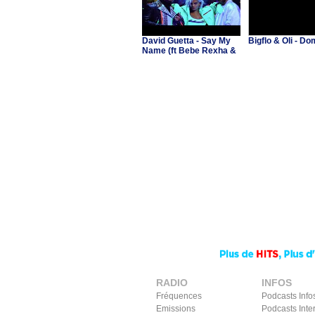
David Guetta - Say My
Bigflo & Oli - 
Name (ft Bebe Rexha &
J Balvin)
RADIO
INFOS
Fréquences
Podcasts Info
Emissions
Podcasts Inte