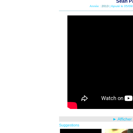
Sean Pa
Année :
2013
| Ajouté le 05/0
► Afficher
Suggestions