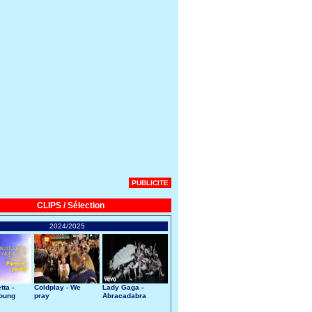
PUBLICITE
CLIPS / Sélection
2024/2025
tta -
Coldplay - We
Lady Gaga -
Young
pray
Abracadabra