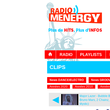
RADIO
PLAYLISTS
CLIPS
News DANCE/ELECTRO
News GROOV
Années 2020
Années 2010
Années
◄
Major Lazer - Bubble Bu
Bruno Mars, 2 Chainz,
Mystic)