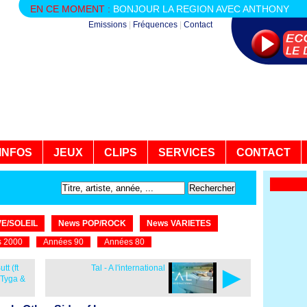
EN CE MOMENT :
BONJOUR LA REGION AVEC ANTHONY
Emissions
|
Fréquences
|
Contact
INFOS
JEUX
CLIPS
SERVICES
CONTACT
E/SOLEIL
News POP/ROCK
News VARIETES
 2000
Années 90
Années 80
►
tt (ft
Tal - A l'international
 Tyga &