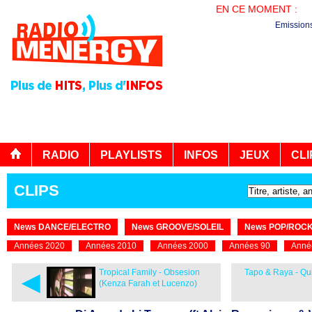
EN CE MOMENT :
B
Emission
RADIO
PLAYLISTS
INFOS
JEUX
CLI
CLIPS
News DANCE/ELECTRO
News GROOVE/SOLEIL
News POP/ROC
Années 2020
Années 2010
Années 2000
Années 90
Anné
◄
Tropical Family - Obsesion
Tapo & Raya - Qui
(Kenza Farah et Lucenzo)