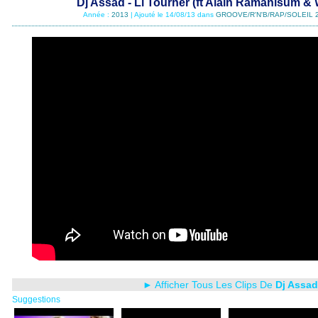
Dj Assad - Li Tourner (ft Alain Ramanisum & W
Année :
2013
| Ajouté le 14/08/13 dans
GROOVE/R'N'B/RAP/SOLEIL 
► Afficher Tous Les Clips De
Dj Assad
Suggestions