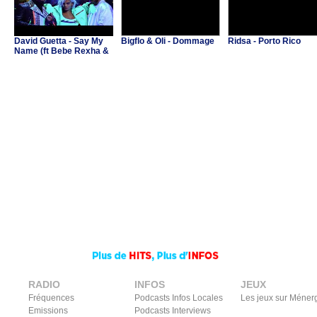
David Guetta - Say My
Bigflo & Oli - Dommage
Ridsa - Porto Rico
Name (ft Bebe Rexha &
J Balvin)
RADIO
INFOS
JEUX
Fréquences
Podcasts Infos Locales
Les jeux sur Méner
Emissions
Podcasts Interviews