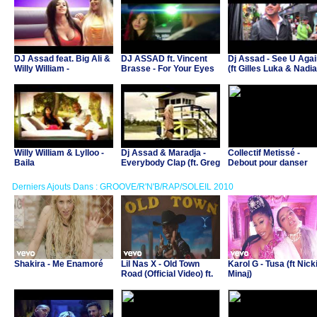
DJ Assad feat. Big Ali &
DJ ASSAD ft. Vincent
Dj Assad - See U Agai
Willy William -
Brasse - For Your Eyes
(ft Gilles Luka & Nadia
Playground
Lindor)
Willy William & Lylloo -
Dj Assad & Maradja -
Collectif Metissé -
Baila
Everybody Clap (ft. Greg
Debout pour danser
Parys)
Derniers Ajouts Dans : GROOVE/R'N'B/RAP/SOLEIL 2010
Shakira - Me Enamoré
Lil Nas X - Old Town
Karol G - Tusa (ft Nick
Road (Official Video) ft.
Minaj)
Billy Ray Cyrus