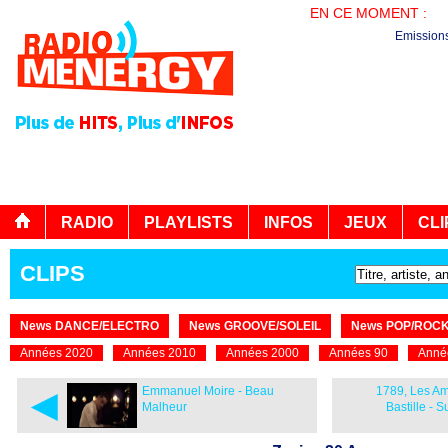
EN CE MOMENT :
EN
Emission
RADIO
PLAYLISTS
INFOS
JEUX
CLI
CLIPS
News DANCE/ELECTRO
News GROOVE/SOLEIL
News POP/ROC
Années 2020
Années 2010
Années 2000
Années 90
Anné
◄
Emmanuel Moire - Beau
1789, Les Am
Malheur
Bastille - 