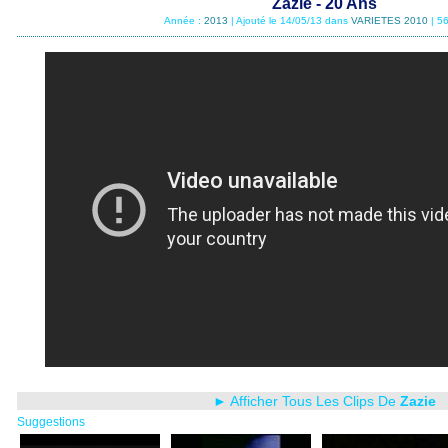
Zazie - 20 Ans
Année :
2013
| Ajouté le 14/05/13 dans
VARIETES 2010
| 5
► Afficher Tous Les Clips De
Zazie
Suggestions