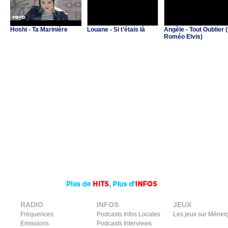
Hoshi - Ta Marinière
Louane - Si t’étais là
Angèle - Tout Oublier (
Roméo Elvis)
RADIO
INFOS
JEUX
Fréquences
Podcasts Infos Locales
Les jeux sur Méner
Emissions
Podcasts Interviews