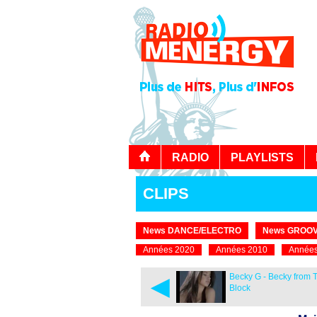
RADIO
PLAYLISTS
CLIPS
News DANCE/ELECTRO
News GROOV
Années 2020
Années 2010
Années
◄
Becky G - Becky from 
Block