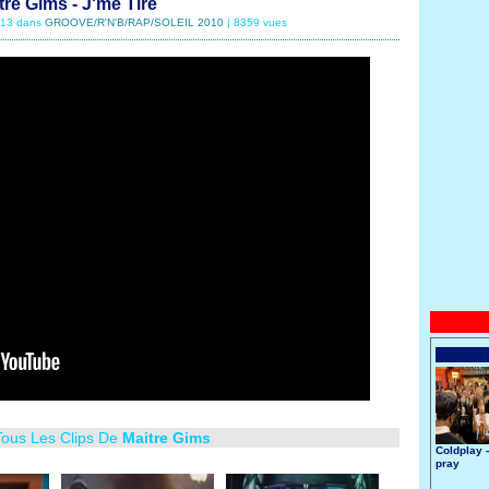
tre Gims - J'me Tire
5/13 dans
GROOVE/R'N'B/RAP/SOLEIL 2010
| 8359 vues
Tous Les Clips De
Maitre Gims
Coldplay 
pray