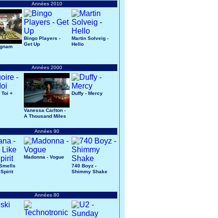
Années 2010
Bingo Players -
Martin Solveig -
Get Up
Hello
ngnam
Années 2000
 Toi +
Duffy - Mercy
Vanessa Carlton -
A Thousand Miles
Années 90
Madonna - Vogue
 Smells
740 Boyz -
Spirit
Shimmy Shake
Années 80