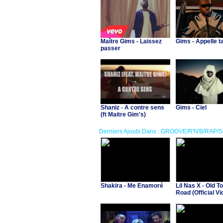
Maître Gims - Laissez
Gims - Appelle t
passer
Shaniz - A contre sens
Gims - Ciel
(ft Maitre Gim's)
Derniers Ajouts Dans : GROOVE/R'N'B/RAP/
Shakira - Me Enamoré
Lil Nas X - Old T
Road (Official Vid
Billy Ray Cyrus