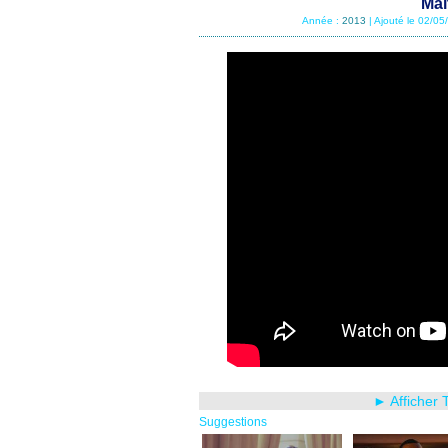
Mai
Année :
2013
| Ajouté le 02/0
► Afficher 
Suggestions