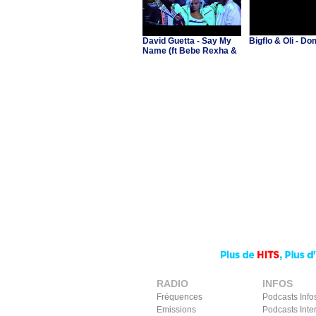
David Guetta - Say My
Bigflo & Oli - 
Name (ft Bebe Rexha &
J Balvin)
RADIO
INFOS
Fréquences
Podcasts Info
Emissions
Podcasts Inte