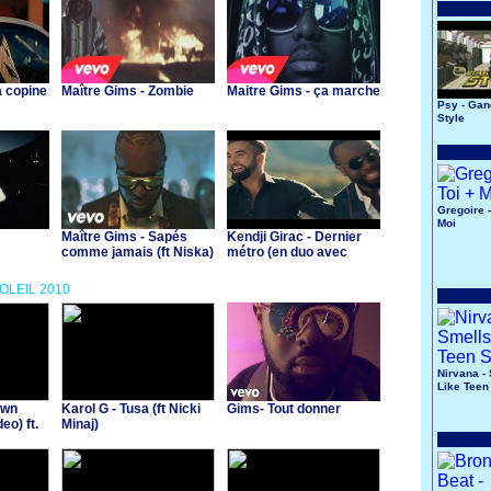
a copine
Maître Gims - Zombie
Maitre Gims - ça marche
Psy - Ga
Style
Gregoire -
Moi
Maître Gims - Sapés
Kendji Girac - Dernier
comme jamais (ft Niska)
métro (en duo avec
Gims)
SOLEIL 2010
Nirvana -
Like Teen 
own
Karol G - Tusa (ft Nicki
Gims- Tout donner
eo) ft.
Minaj)