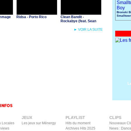
Bronski B
Smalltow
Dommage
Ridsa - Porto Rico
Clean Bandit -
Rockabye (feat. Sean
Paul & Anne-Marie)
► VOIR LA SUITE
L
JEUX
PLAYLIST
CLIPS
s Locales
Les jeux sur Ménergy
Hits du moment
Nouveaux Cl
rviews
Archives Hits 2025
News : Dance