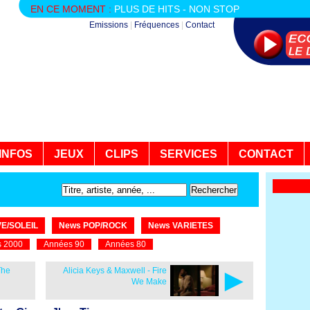
EN CE MOMENT :
PLUS DE HITS - NON STOP
Emissions
|
Fréquences
|
Contact
INFOS
JEUX
CLIPS
SERVICES
CONTACT
E/SOLEIL
News POP/ROCK
News VARIETES
 2000
Années 90
Années 80
►
The
Alicia Keys & Maxwell - Fire
We Make