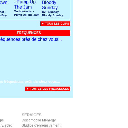
Technotronic -
eat -
U2 - Sunday
Pump Up The Jam
n Boy
Bloody Sunday
► TOUS LES CLIPS
FREQUENCES
es fréquences près de chez vous...
► TOUTES LES FREQUENCES
SERVICES
ips
Discomobile Ménergy
/Electro
Studios d'enregistrement