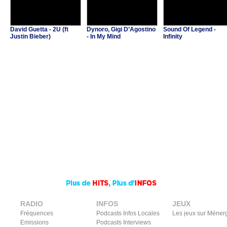
David Guetta - 2U (ft
Dynoro, Gigi D’Agostino
Sound Of Legend -
Justin Bieber)
- In My Mind
Infinity
RADIO
INFOS
JEUX
Fréquences
Podcasts Infos Locales
Les jeux sur Méner
Emissions
Podcasts Interviews