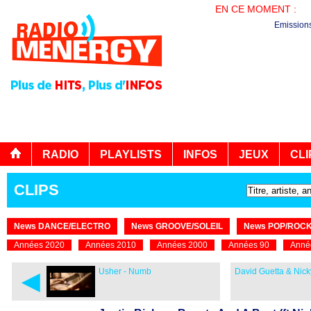
EN CE MOMENT :
BO
Emission
RADIO
PLAYLISTS
INFOS
JEUX
CLI
CLIPS
News DANCE/ELECTRO
News GROOVE/SOLEIL
News POP/ROC
Années 2020
Années 2010
Années 2000
Années 90
Anné
◄
Usher - Numb
David Guetta & Nic