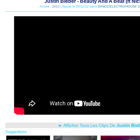
Justin Bieber - Beauty And A Beat (ft Nic
Année :
2012
| Ajouté le 25/11/12 dans
DANCE/ELECTRO/HOUSE 2
► Afficher Tous Les Clips De
Justin Bie
Suggestions