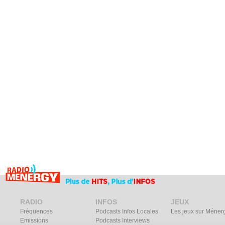
RADIO
INFOS
JEUX
Fréquences
Podcasts Infos Locales
Les jeux sur Méner
Emissions
Podcasts Interviews