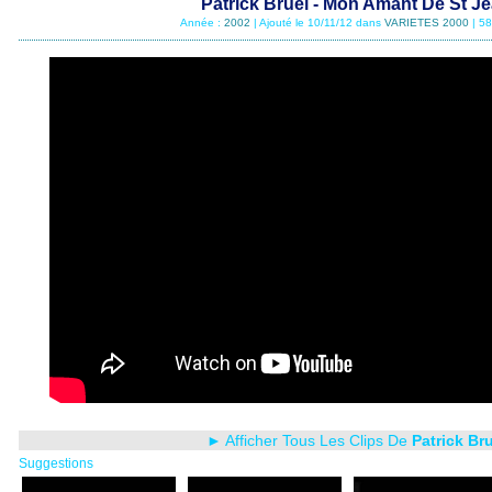
Patrick Bruel - Mon Amant De St J
Année :
2002
| Ajouté le 10/11/12 dans
VARIETES 2000
| 5
► Afficher Tous Les Clips De
Patrick Br
Suggestions