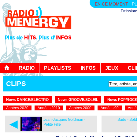
EN CE MOMENT :
PL
Emission
RADIO
PLAYLISTS
INFOS
JEUX
CLI
CLIPS
News DANCE/ELECTRO
News GROOVE/SOLEIL
News POP/ROC
Années 2020
Années 2010
Années 2000
Années 90
Anné
◄
Jean-Jacques Goldman -
Sade - Sold
Petite Fille