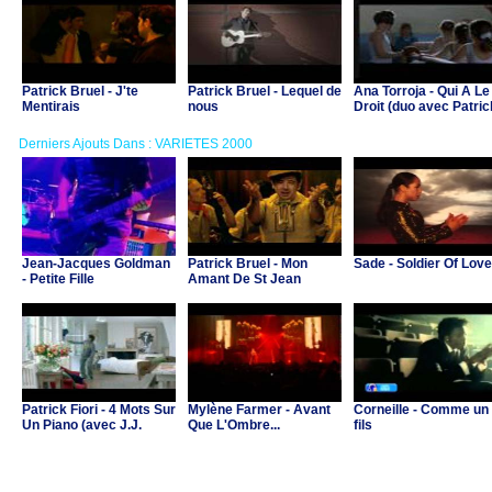
Patrick Bruel - J'te
Patrick Bruel - Lequel de
Ana Torroja - Qui A Le
Mentirais
nous
Droit (duo avec Patric
Bruel)
Derniers Ajouts Dans : VARIETES 2000
Jean-Jacques Goldman
Patrick Bruel - Mon
Sade - Soldier Of Love
- Petite Fille
Amant De St Jean
Patrick Fiori - 4 Mots Sur
Mylène Farmer - Avant
Corneille - Comme un
Un Piano (avec J.J.
Que L'Ombre...
fils
Goldman & C.Ricol)