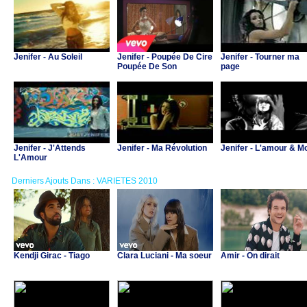
Jenifer - Au Soleil
Jenifer - Poupée De Cire
Jenifer - Tourner ma
Poupée De Son
page
Jenifer - J'Attends
Jenifer - Ma Révolution
Jenifer - L'amour & M
L'Amour
Derniers Ajouts Dans : VARIETES 2010
Kendji Girac - Tiago
Clara Luciani - Ma soeur
Amir - On dirait