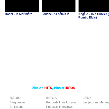
Hoshi - Ta Marinière
Louane - Si t’étais là
Angèle - Tout Oublier (
Roméo Elvis)
RADIO
INFOS
JEUX
Fréquences
Podcasts Infos Locales
Les jeux sur Méner
Emissions
Podcasts Interviews