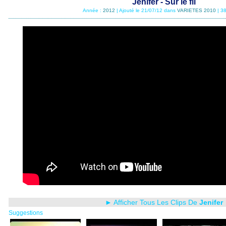
Jenifer - Sur le fil
Année :
2012
| Ajouté le 21/07/12 dans
VARIETES 2010
| 3
► Afficher Tous Les Clips De
Jenifer
Suggestions