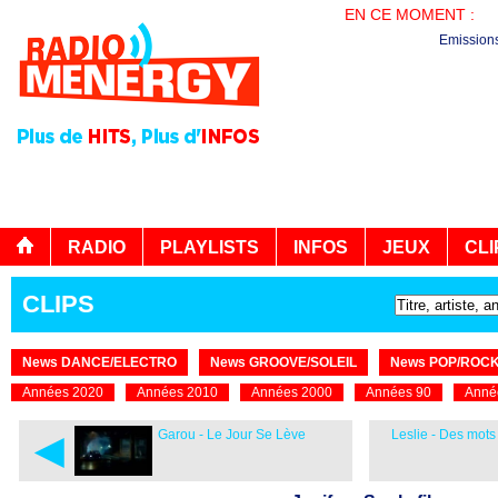
EN CE MOMENT :
PL
Emission
RADIO
PLAYLISTS
INFOS
JEUX
CLI
CLIPS
News DANCE/ELECTRO
News GROOVE/SOLEIL
News POP/ROC
Années 2020
Années 2010
Années 2000
Années 90
Anné
◄
Garou - Le Jour Se Lève
Leslie - Des mots