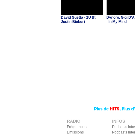
David Guetta - 2U (ft
Dynoro, Gigi D’A
Justin Bieber)
- In My Mind
RADIO
INFOS
Fréquences
Podcasts Info
Emissions
Podcasts Inte