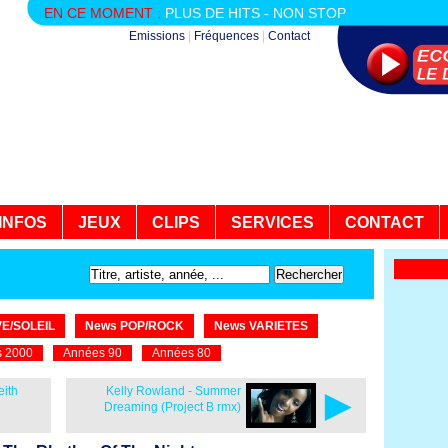
EN CE MOMENT :
PLUS DE HITS - NON STOP
Emissions
|
Fréquences
|
Contact
INFOS
JEUX
CLIPS
SERVICES
CONTACT
E/SOLEIL
News POP/ROCK
News VARIETES
 2000
Années 90
Années 80
►
eith
Kelly Rowland - Summer
Dreaming (Project B rmx)