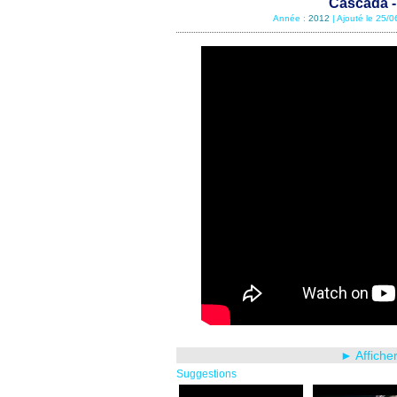
Cascada -
Année :
2012
| Ajouté le 25/
► Affiche
Suggestions