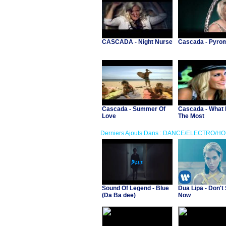
CASCADA - Night Nurse
Cascada - Pyro
Cascada - Summer Of
Cascada - What 
Love
The Most
Derniers Ajouts Dans : DANCE/ELECTRO/H
Sound Of Legend - Blue
Dua Lipa - Don't 
(Da Ba dee)
Now