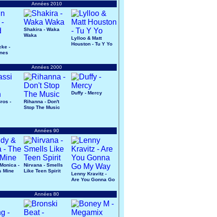
Années 2010
Shakira - Waka
Waka
Lylloo & Matt
Houston - Tu Y Yo
cke -
ines
Années 2000
Duffy - Mercy
ros -
Rihanna - Don't
Stop The Music
Années 90
Monica -
Nirvana - Smells
s Mine
Like Teen Spirit
Lenny Kravitz -
Are You Gonna Go
My Way
Années 80