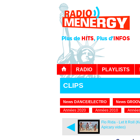
RADIO
PLAYLISTS
CLIPS
News DANCE/ELECTRO
News GROOV
Années 2020
Années 2010
Années
◄
Flo Rida - Let It Roll (K
Apicary video)