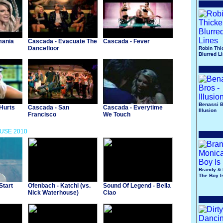
mania
Cascada - Evacuate The
Cascada - Fever
Dancefloor
Robin Thi
Blurred L
Benassi B
Hurts
Cascada - San
Cascada - Everytime
Illusion
Francisco
We Touch
OUSE 2010
Brandy & 
The Boy I
Start
Ofenbach - Katchi (vs.
Sound Of Legend - Bella
Nick Waterhouse)
Ciao