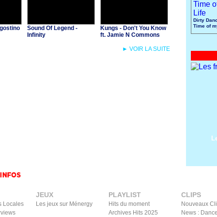
Dirty Danc
Time of m
gostino
Sound Of Legend -
Kungs - Don't You Know
Infinity
ft. Jamie N Commons
► VOIR LA SUITE
L
JEUX
PLAYLIST
CLIPS
s Locales
Les jeux sur Ménergy
Hits du moment
Nouveaux Cl
rviews
Archives Hits 2025
News : Dance