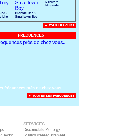
Boney M -
Megamix
ing -
Bronski Beat -
y Life
Smalltown Boy
► TOUS LES CLIPS
FREQUENCES
es fréquences près de chez vous...
► TOUTES LES FREQUENCES
SERVICES
ips
Discomobile Ménergy
/Electro
Studios d'enregistrement