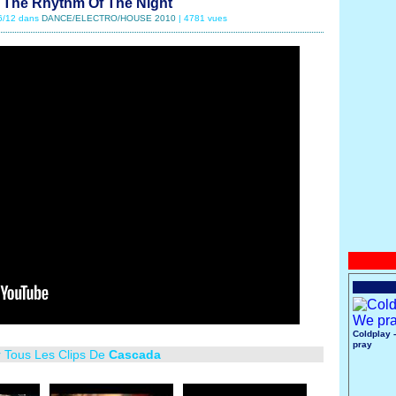
 The Rhythm Of The Night
06/12 dans
DANCE/ELECTRO/HOUSE 2010
| 4781 vues
Coldplay 
pray
r Tous Les Clips De
Cascada