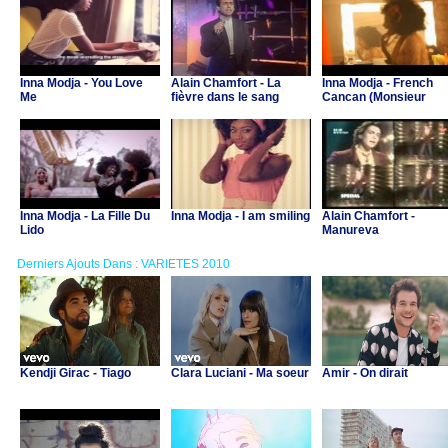
Inna Modja - You Love
Alain Chamfort - La
Inna Modja - French
Me
fièvre dans le sang
Cancan (Monsieur
Sainte Nitouche)
Inna Modja - La Fille Du
Inna Modja - I am smiling
Alain Chamfort -
Lido
Manureva
Derniers Ajouts Dans : VARIETES 2010
Kendji Girac - Tiago
Clara Luciani - Ma soeur
Amir - On dirait