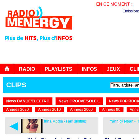
EN CE MOMENT :
PL
Emission
RADIO
PLAYLISTS
INFOS
JEUX
CLI
CLIPS
News DANCE/ELECTRO
News GROOVE/SOLEIL
News POP/ROC
Années 2020
Années 2010
Années 2000
Années 90
Anné
◄
Inna Modja - I am smiling
Yannick Noah - 