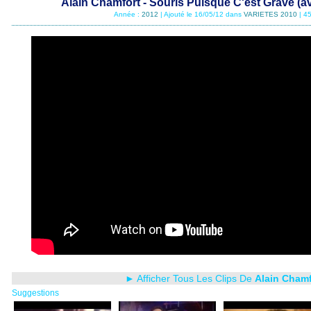
Alain Chamfort - Souris Puisque C'est Grave (a
Année :
2012
| Ajouté le 16/05/12 dans
VARIETES 2010
| 4
► Afficher Tous Les Clips De
Alain Chamf
Suggestions