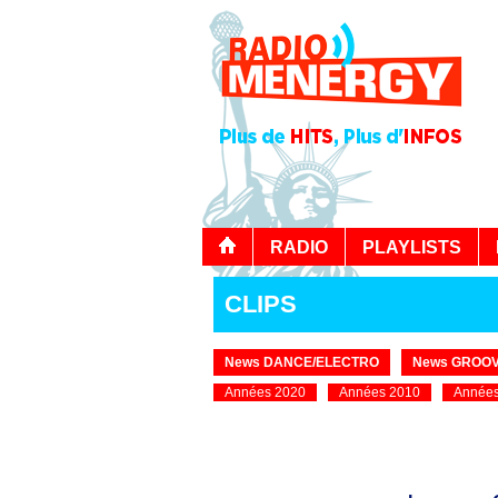
RADIO
PLAYLISTS
CLIPS
News DANCE/ELECTRO
News GROOV
Années 2020
Années 2010
Années