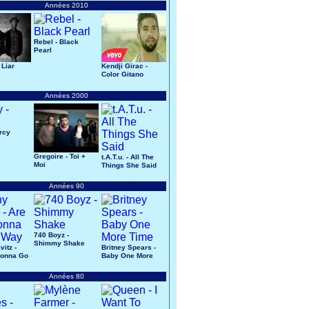
Années 2010
Rebel - Black
Pearl
 Liar
Kendji Girac -
Color Gitano
Années 2000
ercy
Gregoire - Toi +
t.A.T.u. - All The
Moi
Things She Said
Années 90
740 Boyz -
Shimmy Shake
itz -
Britney Spears -
Gonna Go
Baby One More
Time
Années 80