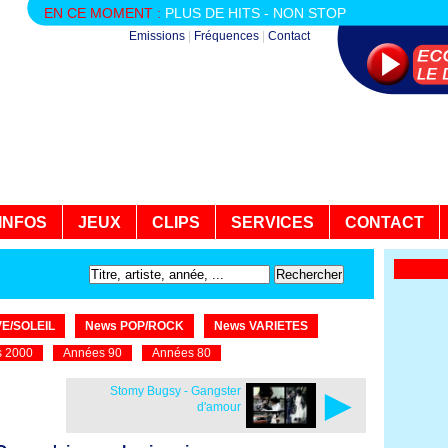
EN CE MOMENT :
PLUS DE HITS - NON STOP
Emissions
|
Fréquences
|
Contact
INFOS
JEUX
CLIPS
SERVICES
CONTACT
E/SOLEIL
News POP/ROCK
News VARIETES
 2000
Années 90
Années 80
►
Stomy Bugsy - Gangster
d'amour