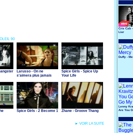
Cris Cab -
Liar
SOLEIL 90
Duffy - M
Gangster
Larusso - On ne
Spice Girls - Spice Up
s'aimera plus jamais
Your Life
Lenny Krav
Are You 
the
Spice Girls - 2 Become 1
Zhane - Groove Thang
My Way
► VOIR LA SUITE