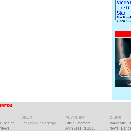
The Buggl
Video Kil
Radio Sta
L
JEUX
PLAYLIST
CLIPS
s Locales
Les jeux sur Ménergy
Hits du moment
Nouveaux Cl
rviews
Archives Hits 2025
News : Dance