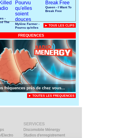
Queen - I Want To
Break Free
es -
led The
Mylène Farmer -
► TOUS LES CLIPS
r
Pourvu qu'elles
soient douces
FREQUENCES
es fréquences près de chez vous...
► TOUTES LES FREQUENCES
SERVICES
ips
Discomobile Ménergy
/Electro
Studios d'enregistrement