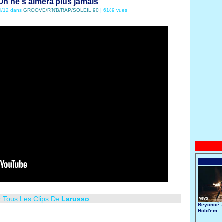
On ne s'aimera plus jamais
04/12 dans
GROOVE/R'N'B/RAP/SOLEIL 90
| 6189 vues
r Tous Les Clips De
Larusso
Beyoncé -
Hold'em