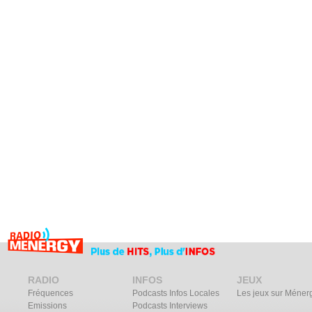
RADIO
INFOS
JEUX
Fréquences
Podcasts Infos Locales
Les jeux sur Méner
Emissions
Podcasts Interviews