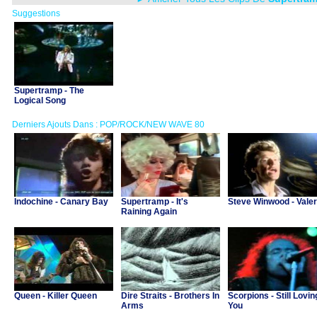
Suggestions
Supertramp - The
Logical Song
Derniers Ajouts Dans : POP/ROCK/NEW WAVE 80
Indochine - Canary Bay
Supertramp - It's
Steve Winwood - Valer
Raining Again
Queen - Killer Queen
Dire Straits - Brothers In
Scorpions - Still Lovin
Arms
You