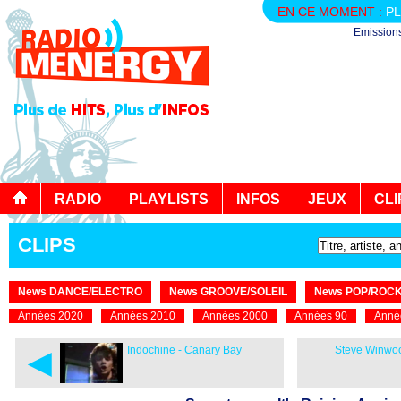
EN CE MOMENT :
PL
Emission
RADIO
PLAYLISTS
INFOS
JEUX
CLI
CLIPS
News DANCE/ELECTRO
News GROOVE/SOLEIL
News POP/ROC
Années 2020
Années 2010
Années 2000
Années 90
Anné
◄
Indochine - Canary Bay
Steve Winwoo