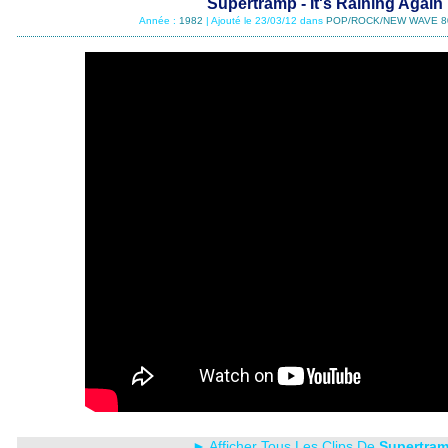
Supertramp - It's Raining Again
Année :
1982
| Ajouté le 23/03/12 dans
POP/ROCK/NEW WAVE 8
► Afficher Tous Les Clips De
Supertra