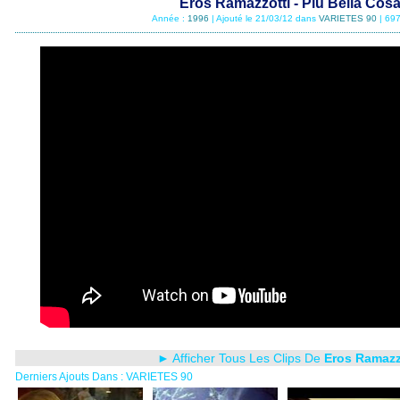
Eros Ramazzotti - Più Bella Cos
Année :
1996
| Ajouté le 21/03/12 dans
VARIETES 90
| 697
► Afficher Tous Les Clips De
Eros Ramazz
Derniers Ajouts Dans : VARIETES 90