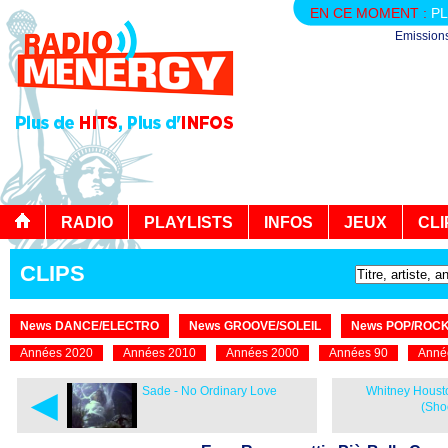
EN CE MOMENT :
PL
Emission
RADIO
PLAYLISTS
INFOS
JEUX
CLI
CLIPS
News DANCE/ELECTRO
News GROOVE/SOLEIL
News POP/ROC
Années 2020
Années 2010
Années 2000
Années 90
Anné
◄
Sade - No Ordinary Love
Whitney Houst
(Sho