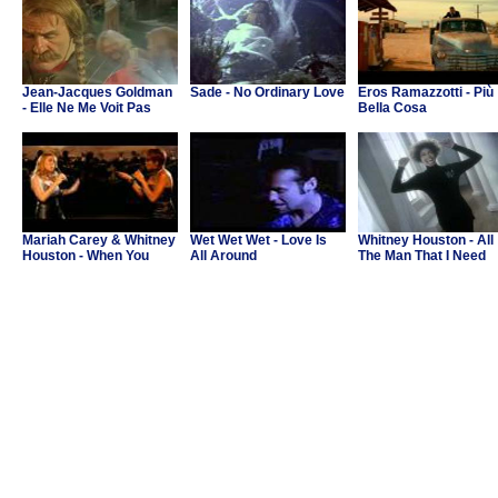
Jean-Jacques Goldman
Sade - No Ordinary Love
Eros Ramazzotti - Più
- Elle Ne Me Voit Pas
Bella Cosa
(B.O. "Asterix et Obelix
contre Cesar")
Mariah Carey & Whitney
Wet Wet Wet - Love Is
Whitney Houston - All
Houston - When You
All Around
The Man That I Need
Believe