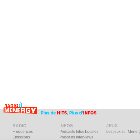
RADIO
INFOS
JEUX
Fréquences
Podcasts Infos Locales
Les jeux sur Méner
Emissions
Podcasts Interviews