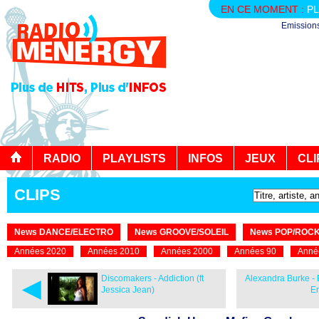
EN CE MOMENT :
PL
Emission
RADIO
PLAYLISTS
INFOS
JEUX
CLI
CLIPS
News DANCE/ELECTRO
News GROOVE/SOLEIL
News POP/ROC
Années 2020
Années 2010
Années 2000
Années 90
Anné
◄
Discomakers - Addiction (ft
Alexandra Burke - E
Jessica Jean)
Er