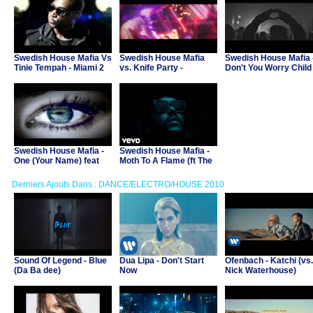
Swedish House Mafia Vs
Swedish House Mafia
Swedish House Mafia 
Tinie Tempah - Miami 2
vs. Knife Party -
Don't You Worry Child 
Ibiza
Antidote
John Martin)
Swedish House Mafia -
Swedish House Mafia -
One (Your Name) feat
Moth To A Flame (ft The
Pharrell
Weeknd)
Derniers Ajouts Dans : DANCE/ELECTRO/HOUSE 2010
Sound Of Legend - Blue
Dua Lipa - Don't Start
Ofenbach - Katchi (vs.
(Da Ba dee)
Now
Nick Waterhouse)