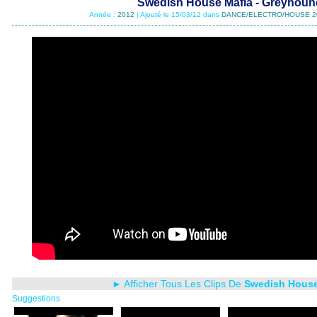
Swedish House Mafia - Greyhoun
Année :
2012
| Ajouté le 15/03/12 dans
DANCE/ELECTRO/HOUSE 2
► Afficher Tous Les Clips De
Swedish House
Suggestions