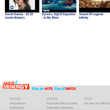
David Guetta - 2U (ft
Dynoro, Gigi D’Agostino
Sound Of Legend -
Justin Bieber)
- In My Mind
Infinity
RADIO
INFOS
JEUX
Fréquences
Podcasts Infos Locales
Les jeux sur Méner
Emissions
Podcasts Interviews