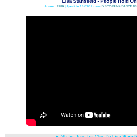
Lisa Stansfield - People Hold On
Année :
1989
| Ajouté le 14/03/12 dans
DISCO/FUNK/DANCE 80
► Afficher Tous Les Clips De
Lisa Stansf