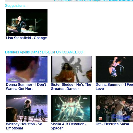
Suggestions
Lisa Stansfield - Change
Derniers Ajouts Dans : DISCO/FUNK/DANCE 80
Donna Summer - I Don't
Sister Sledge - He's The
Donna Summer - I Fee
Wanna Get Hurt
Greatest Dancer
Love
Whitney Houston - So
Sheila & B Devotion -
Off - Electrica Salsa
Emotional
Spacer