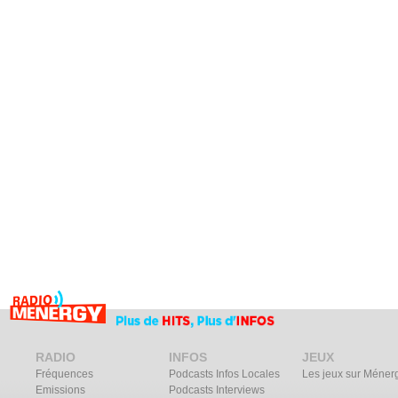
RADIO
INFOS
JEUX
Fréquences
Podcasts Infos Locales
Les jeux sur Méner
Emissions
Podcasts Interviews