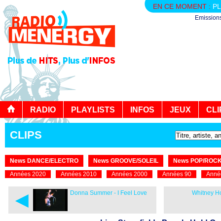
EN CE MOMENT :
PL
Emission
RADIO
PLAYLISTS
INFOS
JEUX
CLI
CLIPS
News DANCE/ELECTRO
News GROOVE/SOLEIL
News POP/ROC
Années 2020
Années 2010
Années 2000
Années 90
Anné
◄
Donna Summer - I Feel Love
Whitney Ho