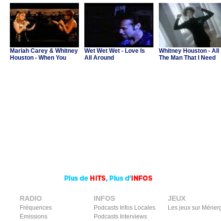
contre Cesar")
Mariah Carey & Whitney
Wet Wet Wet - Love Is
Whitney Houston - All
Houston - When You
All Around
The Man That I Need
Believe
RADIO
INFOS
JEUX
Fréquences
Podcasts Infos Locales
Les jeux sur Méner
Emissions
Podcasts Interviews