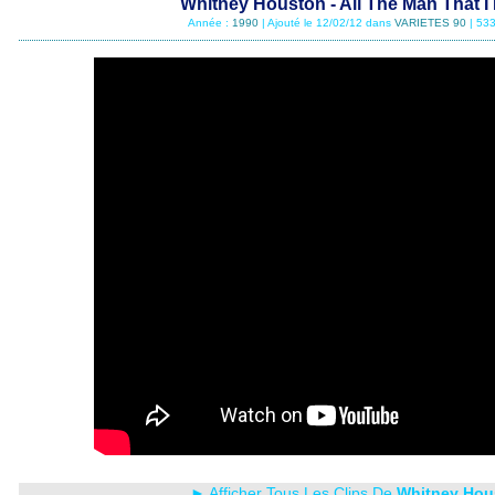
Whitney Houston - All The Man That I
Année :
1990
| Ajouté le 12/02/12 dans
VARIETES 90
| 533
► Afficher Tous Les Clips De
Whitney Hou