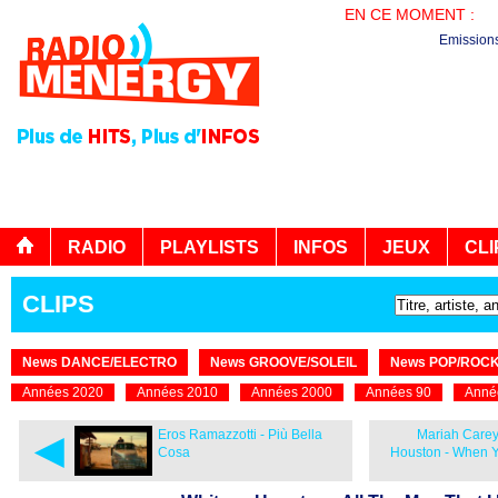
EN CE MOMENT :
PL
Emission
RADIO
PLAYLISTS
INFOS
JEUX
CLI
CLIPS
News DANCE/ELECTRO
News GROOVE/SOLEIL
News POP/ROC
Années 2020
Années 2010
Années 2000
Années 90
Anné
◄
Eros Ramazzotti - Più Bella
Mariah Carey
Cosa
Houston - When Y