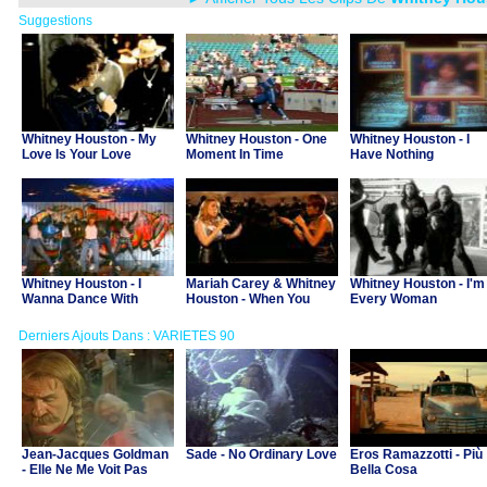
Suggestions
Whitney Houston - My
Whitney Houston - One
Whitney Houston - I
Love Is Your Love
Moment In Time
Have Nothing
Whitney Houston - I
Mariah Carey & Whitney
Whitney Houston - I'm
Wanna Dance With
Houston - When You
Every Woman
Somebody
Believe
Derniers Ajouts Dans : VARIETES 90
Jean-Jacques Goldman
Sade - No Ordinary Love
Eros Ramazzotti - Più
- Elle Ne Me Voit Pas
Bella Cosa
(B.O. "Asterix et Obelix