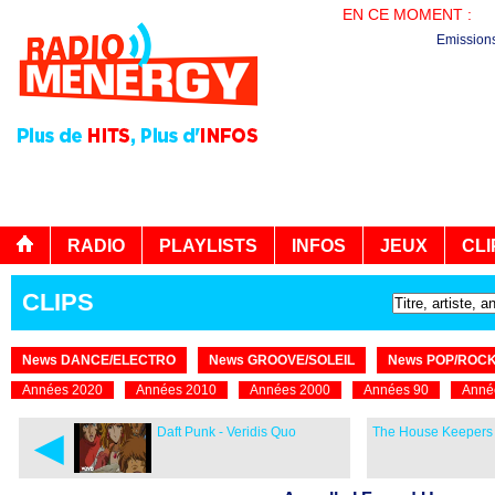
EN CE MOMENT :
PL
Emission
RADIO
PLAYLISTS
INFOS
JEUX
CLI
CLIPS
News DANCE/ELECTRO
News GROOVE/SOLEIL
News POP/ROC
Années 2020
Années 2010
Années 2000
Années 90
Anné
◄
Daft Punk - Veridis Quo
The House Keepers