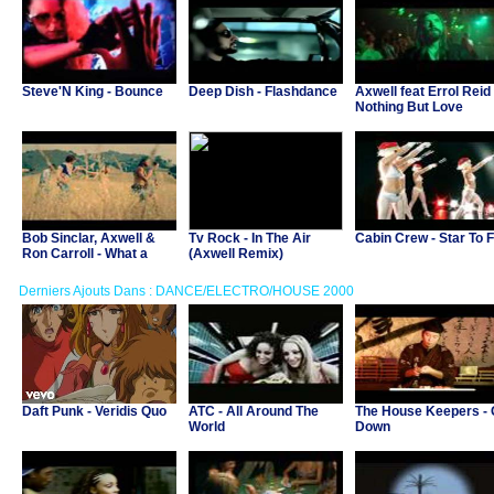
Steve'N King - Bounce
Deep Dish - Flashdance
Axwell feat Errol Reid 
Nothing But Love
Bob Sinclar, Axwell &
Tv Rock - In The Air
Cabin Crew - Star To F
Ron Carroll - What a
(Axwell Remix)
Wonderful World
Derniers Ajouts Dans : DANCE/ELECTRO/HOUSE 2000
Daft Punk - Veridis Quo
ATC - All Around The
The House Keepers -
World
Down