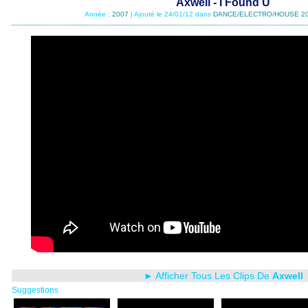
Axwell - I Found U
Année :
2007
| Ajouté le 24/01/12 dans
DANCE/ELECTRO/HOUSE 2
► Afficher Tous Les Clips De
Axwell
Suggestions