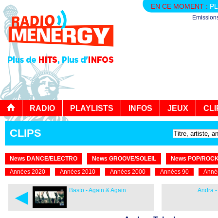
EN CE MOMENT :
PL
Emission
RADIO
PLAYLISTS
INFOS
JEUX
CLI
CLIPS
News DANCE/ELECTRO
News GROOVE/SOLEIL
News POP/ROC
Années 2020
Années 2010
Années 2000
Années 90
Anné
◄
Basto - Again & Again
Andra -