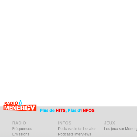
RADIO
INFOS
JEUX
Fréquences
Podcasts Infos Locales
Les jeux sur Méner
Emissions
Podcasts Interviews