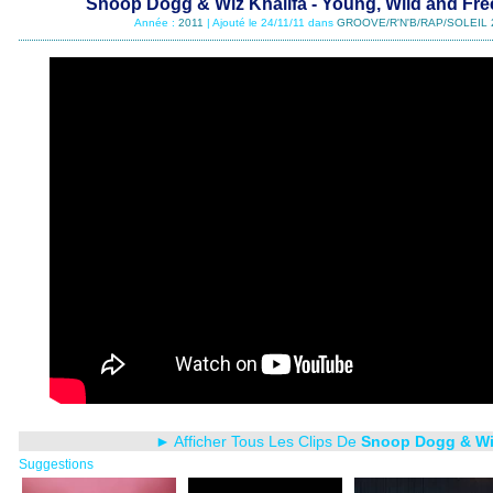
Snoop Dogg & Wiz Khalifa - Young, Wild and Free
Année :
2011
| Ajouté le 24/11/11 dans
GROOVE/R'N'B/RAP/SOLEIL 
► Afficher Tous Les Clips De
Snoop Dogg & Wiz
Suggestions