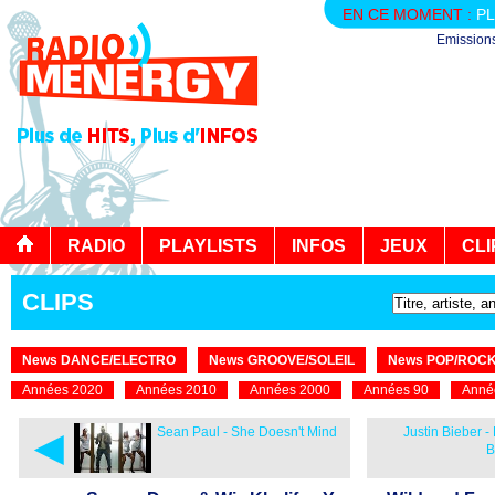
EN CE MOMENT :
PL
Emission
RADIO
PLAYLISTS
INFOS
JEUX
CLI
CLIPS
News DANCE/ELECTRO
News GROOVE/SOLEIL
News POP/ROC
Années 2020
Années 2010
Années 2000
Années 90
Anné
◄
Sean Paul - She Doesn't Mind
Justin Bieber - 
B