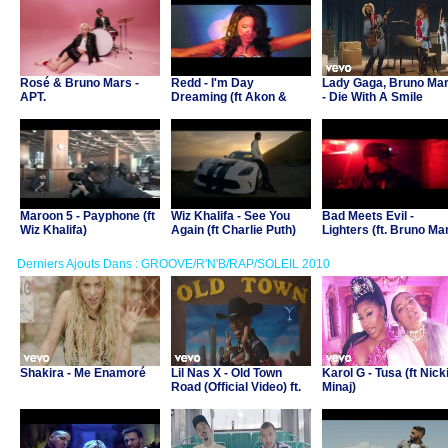
Rosé & Bruno Mars -
Redd - I'm Day
Lady Gaga, Bruno Ma
APT.
Dreaming (ft Akon &
- Die With A Smile
Snoop Dogg)
Maroon 5 - Payphone (ft
Wiz Khalifa - See You
Bad Meets Evil -
Wiz Khalifa)
Again (ft Charlie Puth)
Lighters (ft. Bruno Ma
Derniers Ajouts Dans : GROOVE/R'N'B/RAP/SOLEIL 2010
Shakira - Me Enamoré
Lil Nas X - Old Town
Karol G - Tusa (ft Nick
Road (Official Video) ft.
Minaj)
Billy Ray Cyrus