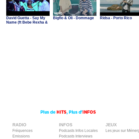
David Guetta - Say My
Bigflo & Oli - Dommage
Ridsa - Porto Rico
Name (ft Bebe Rexha &
J Balvin)
RADIO
INFOS
JEUX
Fréquences
Podcasts Infos Locales
Les jeux sur Méner
Emissions
Podcasts Interviews