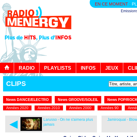
EN CE MOMENT :
PL
Emission
RADIO
PLAYLISTS
INFOS
JEUX
CLI
CLIPS
News DANCE/ELECTRO
News GROOVE/SOLEIL
News POP/ROC
Années 2020
Années 2010
Années 2000
Années 90
Anné
◄
Larusso - On ne s'aimera plus
Jamiroquai - Blo
jamais