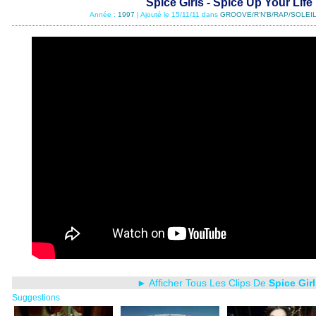
Spice Girls - Spice Up Your Life
Année :
1997
| Ajouté le 15/11/11 dans
GROOVE/R'N'B/RAP/SOLEIL
► Afficher Tous Les Clips De
Spice Gir
Suggestions