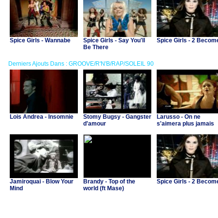
Spice Girls - Wannabe
Spice Girls - Say You'll
Spice Girls - 2 Becom
Be There
Derniers Ajouts Dans : GROOVE/R'N'B/RAP/SOLEIL 90
Lois Andrea - Insomnie
Stomy Bugsy - Gangster
Larusso - On ne
d'amour
s'aimera plus jamais
Jamiroquai - Blow Your
Brandy - Top of the
Spice Girls - 2 Becom
Mind
world (ft Mase)