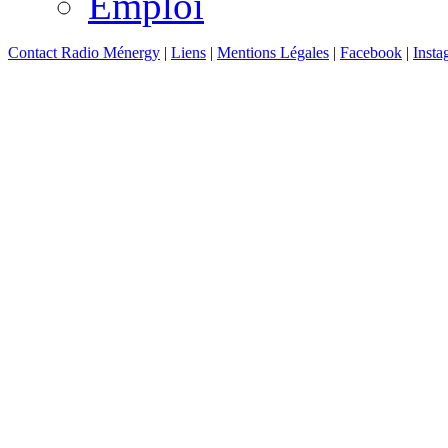
Emploi
Contact Radio Ménergy
|
Liens
|
Mentions Légales
|
Facebook
|
Insta