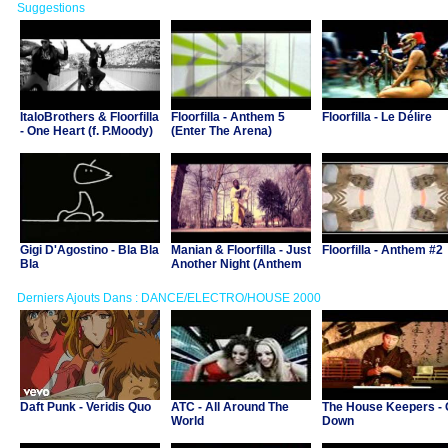
Suggestions
ItaloBrothers & Floorfilla
Floorfilla - Anthem 5
Floorfilla - Le Délire
- One Heart (f. P.Moody)
(Enter The Arena)
Gigi D'Agostino - Bla Bla
Manian & Floorfilla - Just
Floorfilla - Anthem #2
Bla
Another Night (Anthem
4)
Derniers Ajouts Dans : DANCE/ELECTRO/HOUSE 2000
Daft Punk - Veridis Quo
ATC - All Around The
The House Keepers -
World
Down