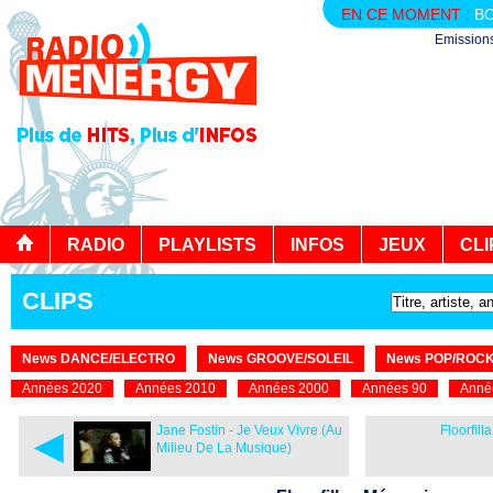
EN CE MOMENT :
B
Emission
RADIO
PLAYLISTS
INFOS
JEUX
CLI
CLIPS
News DANCE/ELECTRO
News GROOVE/SOLEIL
News POP/ROC
Années 2020
Années 2010
Années 2000
Années 90
Anné
◄
Jane Fostin - Je Veux Vivre (Au
Floorfil
Milieu De La Musique)