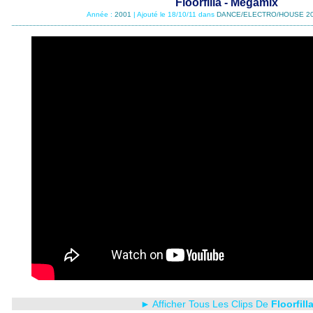
Floorfilla - Mégamix
Année :
2001
| Ajouté le 18/10/11 dans
DANCE/ELECTRO/HOUSE 2
► Afficher Tous Les Clips De
Floorfill