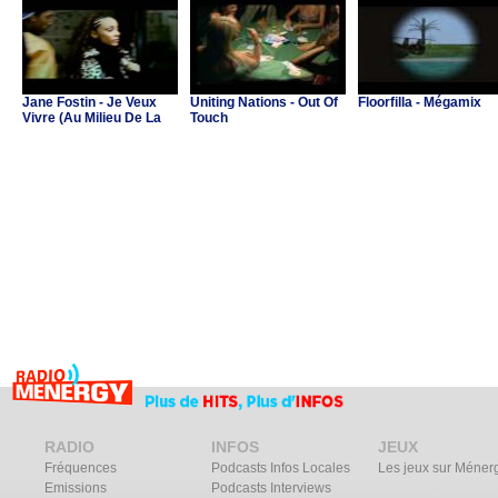
Jane Fostin - Je Veux
Uniting Nations - Out Of
Floorfilla - Mégamix
Vivre (Au Milieu De La
Touch
Musique)
RADIO
INFOS
JEUX
Fréquences
Podcasts Infos Locales
Les jeux sur Méner
Emissions
Podcasts Interviews