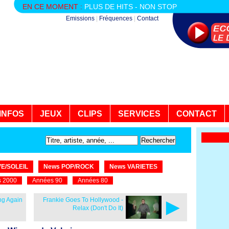
EN CE MOMENT :
PLUS DE HITS - NON STOP
Emissions
|
Fréquences
|
Contact
INFOS
JEUX
CLIPS
SERVICES
CONTACT
E/SOLEIL
News POP/ROCK
News VARIETES
 2000
Années 90
Années 80
►
ing Again
Frankie Goes To Hollywood -
Relax (Don't Do It)