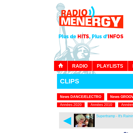
RADIO
PLAYLISTS
CLIPS
News DANCE/ELECTRO
News GROOV
Années 2020
Années 2010
Années
◄
Supertramp - It's Rain