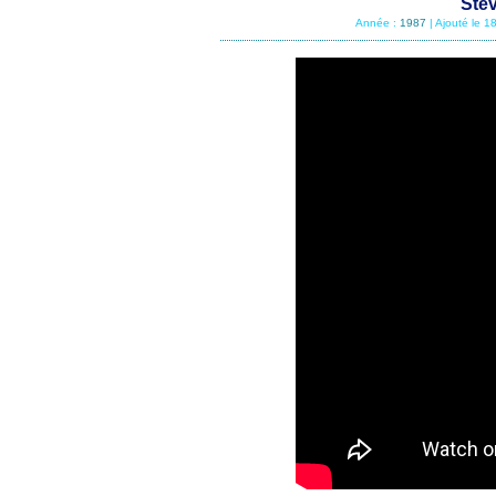
Stev
Année :
1987
| Ajouté le 