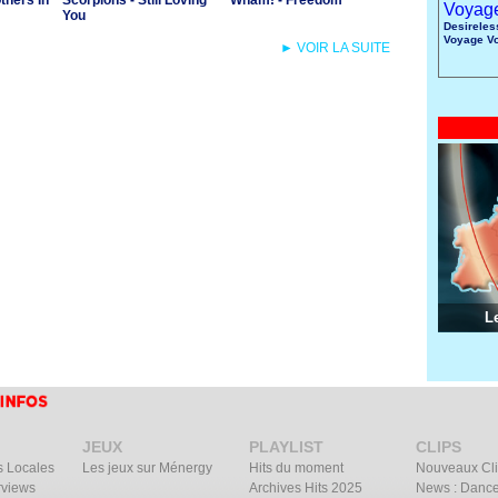
others In
Scorpions - Still Loving
Wham! - Freedom
You
Desireles
Voyage V
► VOIR LA SUITE
L
JEUX
PLAYLIST
CLIPS
s Locales
Les jeux sur Ménergy
Hits du moment
Nouveaux Cl
rviews
Archives Hits 2025
News : Dance