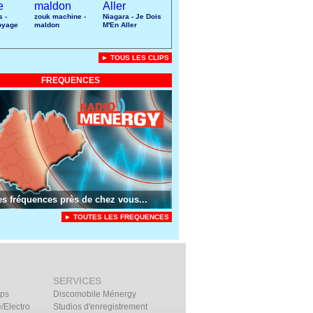
s -
zouk machine -
Niagara - Je Dois
oyage
maldon
M'En Aller
► TOUS LES CLIPS
FREQUENCES
es fréquences près de chez vous...
► TOUTES LES FREQUENCES
SERVICES
ips
Discomobile Ménergy
/Electro
Studios d'enregistrement