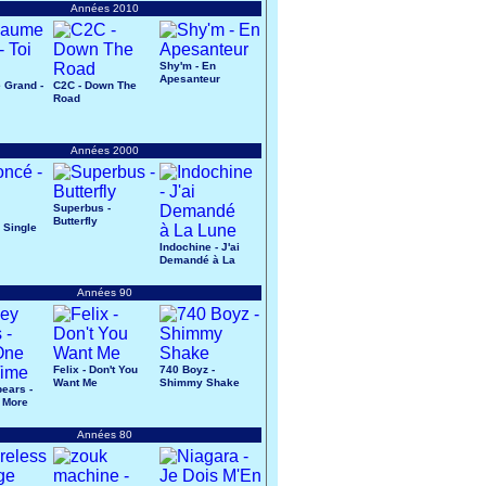
Années 2010
Shy'm - En
Apesanteur
 Grand -
C2C - Down The
Road
Années 2000
Superbus -
Butterfly
 Single
Indochine - J'ai
Demandé à La
Lune
Années 90
Felix - Don't You
740 Boyz -
Want Me
Shimmy Shake
pears -
 More
Années 80