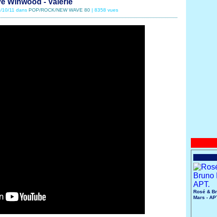
e Winwood - Valerie
18/10/11 dans
POP/ROCK/NEW WAVE 80
| 8358 vues
Rosé & B
Mars - AP