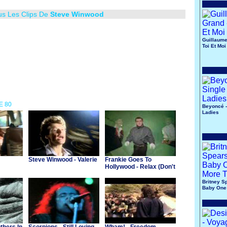
us Les Clips De
Steve Winwood
Guillaume
Toi Et Moi
E 80
Beyoncé -
Ladies
Steve Winwood - Valerie
Frankie Goes To
Hollywood - Relax (Don't
Do It)
Britney S
Baby One
Time