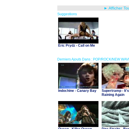
► Afficher To
Suggestions
Eric Prydz - Call on Me
Derniers Ajouts Dans : POP/ROCK/NEW WAV
Indochine - Canary Bay
Supertramp - It's
Raining Again