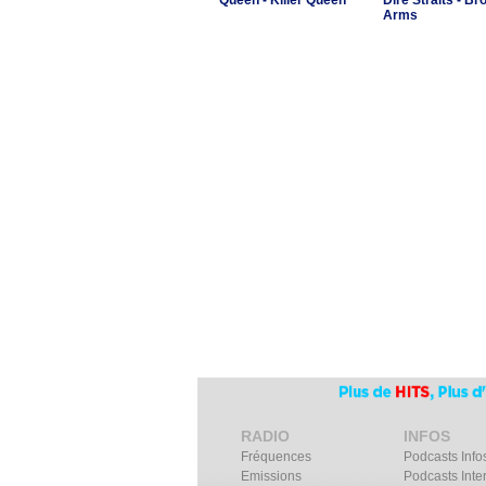
Queen - Killer Queen
Dire Straits - Br
Arms
RADIO
INFOS
Fréquences
Podcasts Info
Emissions
Podcasts Inte