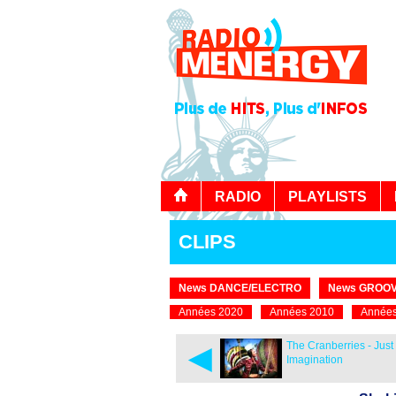
RADIO
PLAYLISTS
CLIPS
News DANCE/ELECTRO
News GROOV
Années 2020
Années 2010
Années
◄
The Cranberries - Just
Imagination