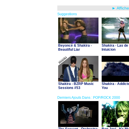
► Affiche
Suggestions
Beyoncé & Shakira -
Shakira - Las de 
Beautiful Liar
Intuicion
Shakira - BZRP Music
Shakira - Addict
Sessions #53
You
Derniers Ajouts Dans : POP/ROCK 2000