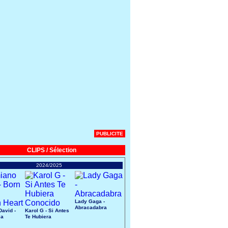
PUBLICITE
CLIPS / Sélection
2024/2025
Lady Gaga -
Abracadabra
avid -
Karol G - Si Antes
 a
Te Hubiera
art
Conocido