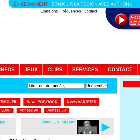
EN CE MOMENT :
BONJOUR LA REGION AVEC ANTHONY
Emissions
|
Fréquences
|
Contact
INFOS
JEUX
CLIPS
SERVICES
CONTACT
E/SOLEIL
News POP/ROCK
News VARIETES
 2000
Années 90
Années 80
►
 My
Dido - Life For Rent