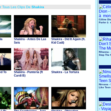
r Tous Les Clips De
Shakira
Céline Dio
Parler à
père
la
Shakira - Antes De Las
Shakira - Did It Again (ft.
Seis
Kid Cudi)
Rihanna - 
Stop The 
ed To
Shakira - Puntería (ft
Shakira - La Tortura
Cardi B)
Nirvana -
Like Teen 