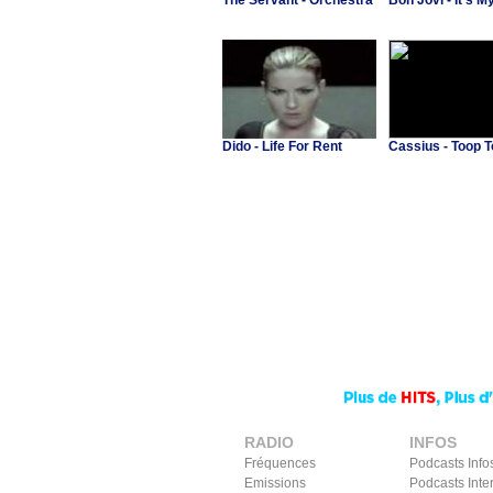
The Servant - Orchestra
Bon Jovi - It's My
Dido - Life For Rent
Cassius - Toop 
RADIO
INFOS
Fréquences
Podcasts Info
Emissions
Podcasts Inte