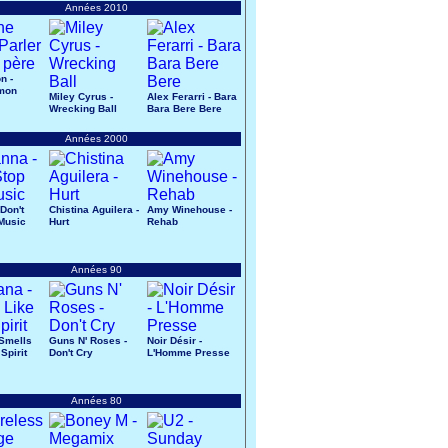
Années 2010
n -
 mon
Miley Cyrus -
Alex Ferarri - Bara
Wrecking Ball
Bara Bere Bere
Années 2000
Don't
Chistina Aguilera -
Amy Winehouse -
Music
Hurt
Rehab
Années 90
 Smells
Guns N' Roses -
Noir Désir -
Spirit
Don't Cry
L'Homme Presse
Années 80