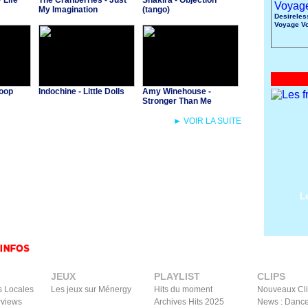
 Life
The Cranberries - Just
Shakira - Objection
My Imagination
(tango)
Desireles
Voyage V
Toop
Indochine - Little Dolls
Amy Winehouse -
Stronger Than Me
► VOIR LA SUITE
L
JEUX
PLAYLIST
CLIPS
s Locales
Les jeux sur Ménergy
Hits du moment
Nouveaux Cl
rviews
Archives Hits 2025
News : Dance