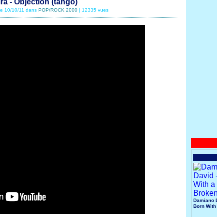
ra - Objection (tango)
 le 10/10/11 dans
POP/ROCK 2000
| 12335 vues
Damiano D
Born With
Broken He