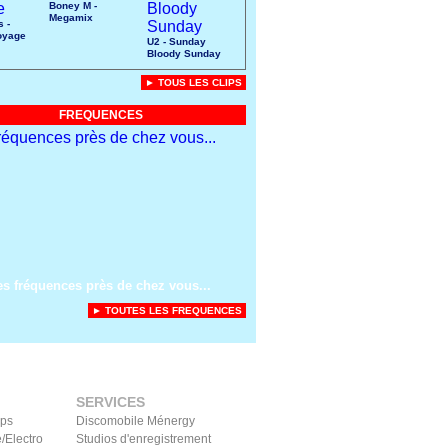
Boney M -
Megamix
s -
oyage
U2 - Sunday
Bloody Sunday
► TOUS LES CLIPS
FREQUENCES
es fréquences près de chez vous...
► TOUTES LES FREQUENCES
SERVICES
ips
Discomobile Ménergy
/Electro
Studios d'enregistrement