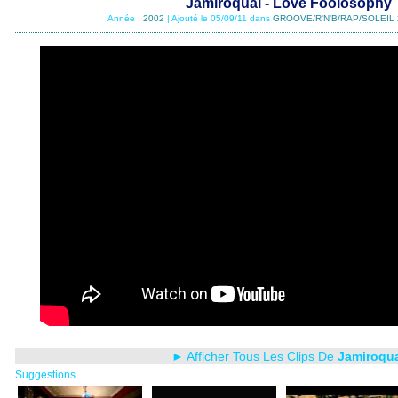
Jamiroquai - Love Foolosophy
Année :
2002
| Ajouté le 05/09/11 dans
GROOVE/R'N'B/RAP/SOLEIL 
► Afficher Tous Les Clips De
Jamiroqu
Suggestions