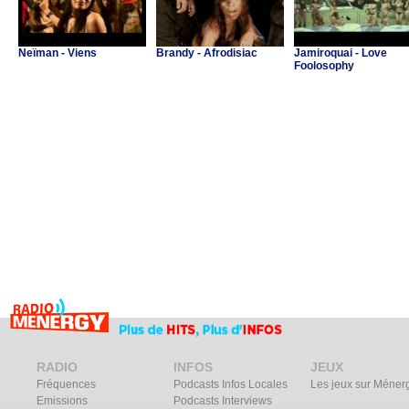
Neïman - Viens
Brandy - Afrodisiac
Jamiroquai - Love
Foolosophy
RADIO
INFOS
JEUX
Fréquences
Podcasts Infos Locales
Les jeux sur Méner
Emissions
Podcasts Interviews