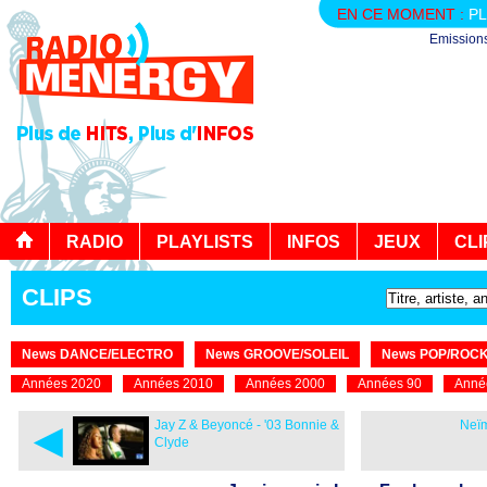
EN CE MOMENT :
PL
Emission
RADIO
PLAYLISTS
INFOS
JEUX
CLI
CLIPS
News DANCE/ELECTRO
News GROOVE/SOLEIL
News POP/ROC
Années 2020
Années 2010
Années 2000
Années 90
Anné
◄
Jay Z & Beyoncé - '03 Bonnie &
Neïm
Clyde