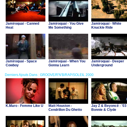
Jamiroquai - Canned
Jamiroquai - You Give
Jamiroquai - White
Heat
Me Something
Knuckle Ride
Jamiroquai - Space
Jamiroquai - When You
Jamiroquai - Deeper
Cowboy
Gonna Learn
Underground
Derniers Ajouts Dans : GROOVE/R'N'B/RAP/SOLEIL 2000
K.Maro - Femme Like U
Matt Houston -
Jay Z & Beyoncé - '03
Cendrillon Du Ghetto
Bonnie & Clyde