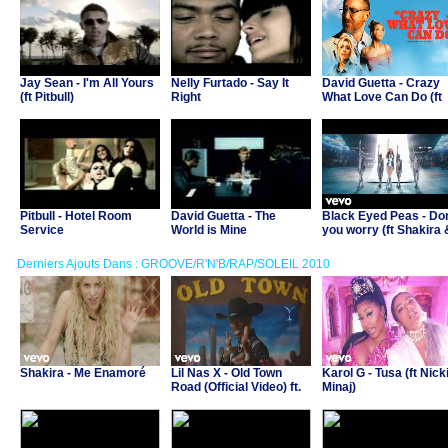
Jay Sean - I'm All Yours
Nelly Furtado - Say It
David Guetta - Crazy
(ft Pitbull)
Right
What Love Can Do (ft
Becky Hill & Ella
Henderson)
Pitbull - Hotel Room
David Guetta - The
Black Eyed Peas - Don
Service
World is Mine
you worry (ft Shakira 
David Guetta)
Derniers Ajouts Dans : GROOVE/R'N'B/RAP/SOLEIL 2010
Shakira - Me Enamoré
Lil Nas X - Old Town
Karol G - Tusa (ft Nick
Road (Official Video) ft.
Minaj)
Billy Ray Cyrus