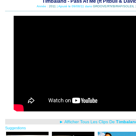
Timbaland - Pass At Me (ft Pitbull & Davi
Année :
2011
| Ajouté le 09/08/11 dans
GROOVE/R'N'B/RAP/SOLEIL 
► Afficher Tous Les Clips De
Timbalan
Suggestions