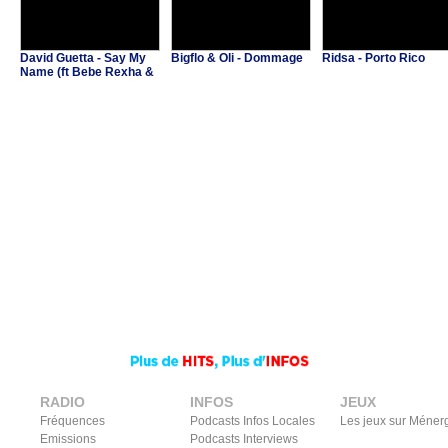
David Guetta - Say My
Bigflo & Oli - Dommage
Ridsa - Porto Rico
Name (ft Bebe Rexha &
J Balvin)
RADIO
INFOS
JEUX
Fréquences
Podcasts Infos Locales
Les jeux sur Méner
Emissions
Podcasts Interviews