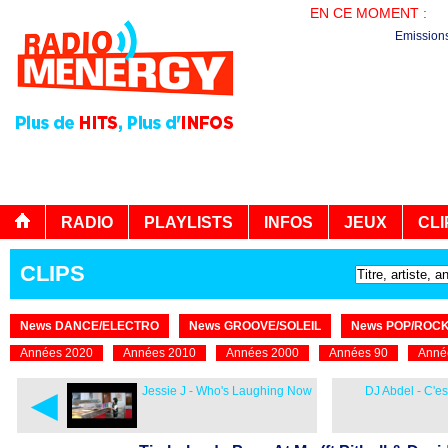
EN CE MOMENT :
PL
Emission
RADIO
PLAYLISTS
INFOS
JEUX
CLI
CLIPS
News DANCE/ELECTRO
News GROOVE/SOLEIL
News POP/ROC
Années 2020
Années 2010
Années 2000
Années 90
Anné
◄
Jessie J - Who's Laughing Now
DJ Abdel - C'est