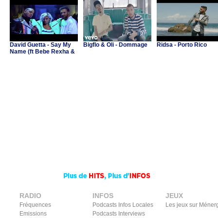
David Guetta - Say My
Bigflo & Oli - Dommage
Ridsa - Porto Rico
Name (ft Bebe Rexha &
J Balvin)
RADIO
INFOS
JEUX
Fréquences
Podcasts Infos Locales
Les jeux sur Méner
Emissions
Podcasts Interviews