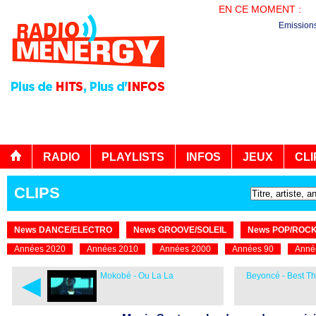
EN CE MOMENT :
BO
Emission
RADIO
PLAYLISTS
INFOS
JEUX
CLI
CLIPS
News DANCE/ELECTRO
News GROOVE/SOLEIL
News POP/ROC
Années 2020
Années 2010
Années 2000
Années 90
Anné
◄
Mokobé - Ou La La
Beyoncé - Best Th