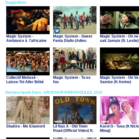
Suggestions
Magic System -
Magic System - Sweet
Magic System - On ne
Ambiance à l'africaine
Fanta Diallo (Adieu
sait Jamais (ft. Leslie)
Soleil)
Collectif Metissé -
Magic System - Tu es
Magic System - On Va
Laisse-Toi Aller Bébé
fou
Samize (ft Amine)
Derniers Ajouts Dans : GROOVE/R'N'B/RAP/SOLEIL 2010
Shakira - Me Enamoré
Lil Nas X - Old Town
Karol G - Tusa (ft Nick
Road (Official Video) ft.
Minaj)
Billy Ray Cyrus