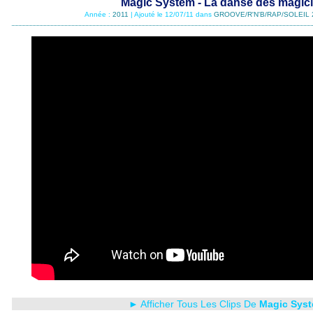
Magic System - La danse des magic
Année :
2011
| Ajouté le 12/07/11 dans
GROOVE/R'N'B/RAP/SOLEIL 
► Afficher Tous Les Clips De
Magic Sys