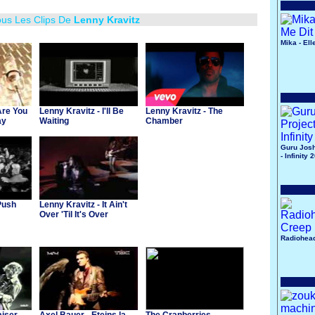
ous Les Clips De
Lenny Kravitz
Mika - Ell
Are You
Lenny Kravitz - I'll Be
Lenny Kravitz - The
ay
Waiting
Chamber
Guru Josh
- Infinity 
Push
Lenny Kravitz - It Ain't
Over 'Til It's Over
Radiohead