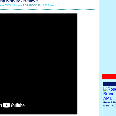
ny Kravitz - Believe
té le 05/06/11 dans
POP/ROCK 90
| 8327 vues
Rosé & B
Mars - AP