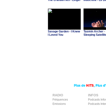
The Cranberries - Linger
Indochine - Le B
Savage Garden - I Knew
Tasmin Archer -
I Loved You
Sleeping Satellit
RADIO
INFOS
Fréquences
Podcasts Info
Emissions
Podcasts Inte