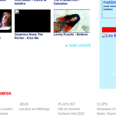
aiser
Axel Bauer - Eteins la
The Cranberries -
lumière
Salvation
zouk mach
maldon
Sixpence None The
Lenny Kravitz - Believe
e
Richer - Kiss Me
► VOIR LA SUITE
L
JEUX
PLAYLIST
CLIPS
s Locales
Les jeux sur Ménergy
Hits du moment
Nouveaux Cl
rviews
Archives Hits 2025
News : Dance