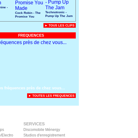
ine -
Technotronic -
Cock Robin - The
Pump Up The Jam
Promise You
Made
► TOUS LES CLIPS
FREQUENCES
es fréquences près de chez vous...
► TOUTES LES FREQUENCES
SERVICES
ips
Discomobile Ménergy
/Electro
Studios d'enregistrement