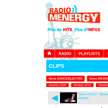
RADIO
PLAYLISTS
CLIPS
News DANCE/ELECTRO
News GROOV
Années 2020
Années 2010
Années
◄
Tasmin Archer - Sleep
Satellite