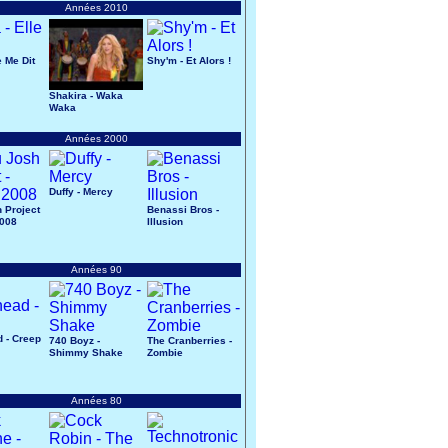
Années 2010
e Me Dit
Shy'm - Et Alors !
Shakira - Waka
Waka
Années 2000
Duffy - Mercy
 Project
Benassi Bros -
2008
Illusion
Années 90
 - Creep
740 Boyz -
The Cranberries -
Shimmy Shake
Zombie
Années 80