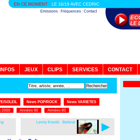
EN CE MOMENT :
LE 16/19 AVEC CEDRIC
Emissions
|
Fréquences
|
Contact
INFOS
JEUX
CLIPS
SERVICES
CONTACT
E/SOLEIL
News POP/ROCK
News VARIETES
 2000
Années 90
Années 80
►
ing
Lenny Kravitz - Believe