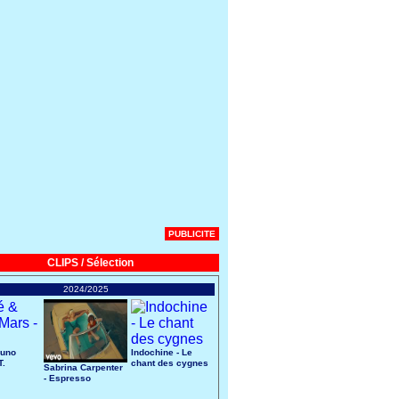
PUBLICITE
CLIPS / Sélection
2024/2025
runo
Indochine - Le
T.
chant des cygnes
Sabrina Carpenter
- Espresso