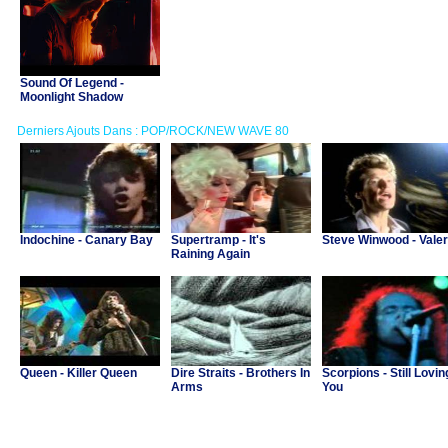
Sound Of Legend -
Moonlight Shadow
Derniers Ajouts Dans : POP/ROCK/NEW WAVE 80
Indochine - Canary Bay
Supertramp - It's
Steve Winwood - Valer
Raining Again
Queen - Killer Queen
Dire Straits - Brothers In
Scorpions - Still Lovin
Arms
You