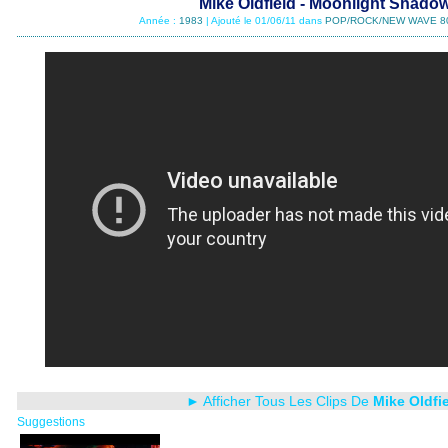
Mike Oldfield - Moonlight Shado
Année :
1983
| Ajouté le 01/06/11 dans
POP/ROCK/NEW WAVE 8
► Afficher Tous Les Clips De
Mike Oldfi
Suggestions