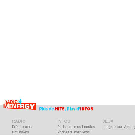
RADIO
INFOS
JEUX
Fréquences
Podcasts Infos Locales
Les jeux sur Méner
Emissions
Podcasts Interviews