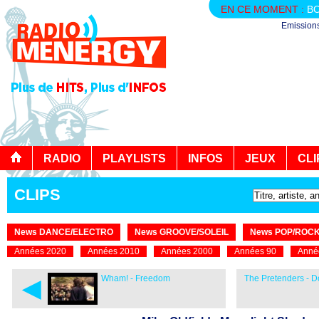
EN CE MOMENT :
BO
Emission
RADIO
PLAYLISTS
INFOS
JEUX
CLI
CLIPS
News DANCE/ELECTRO
News GROOVE/SOLEIL
News POP/ROC
Années 2020
Années 2010
Années 2000
Années 90
Anné
◄
Wham! - Freedom
The Pretenders - D