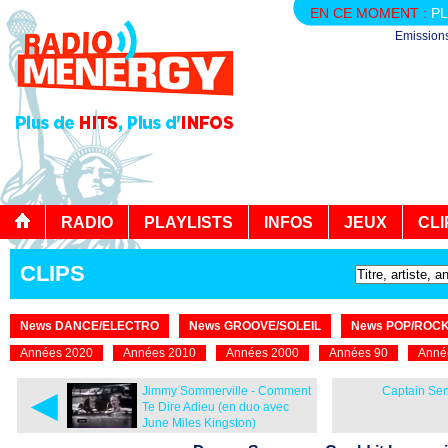
EN CE MOMENT :
PL
Emission
RADIO
PLAYLISTS
INFOS
JEUX
CLI
CLIPS
News DANCE/ELECTRO
News GROOVE/SOLEIL
News POP/ROC
Années 2020
Années 2010
Années 2000
Années 90
Anné
◄
Jimmy Sommerville - Comment
Captain Sen
Te Dire Adieu (en duo avec
June Miles Kingston)