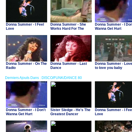
Donna Summer - I Feel
Donna Summer - She
Donna Summer - I Don
Love
Works Hard For The
Wanna Get Hurt
Money
Donna Summer - On The
Donna Summer - Last
Donna Summer - Lov
Radio
Dance
to love you baby
Derniers Ajouts Dans : DISCO/FUNK/DANCE 80
Donna Summer - I Don't
Sister Sledge - He's The
Donna Summer - I Fee
Wanna Get Hurt
Greatest Dancer
Love