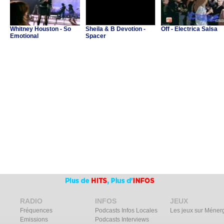
Whitney Houston - So
Sheila & B Devotion -
Off - Electrica Salsa
Emotional
Spacer
RADIO
INFOS
JEUX
Fréquences
Podcasts Infos Locales
Les jeux sur Méner
Emissions
Podcasts Interviews