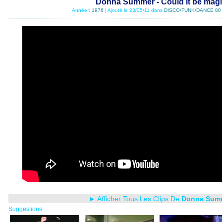
Donna Summer - Could it be mag
Année :
1976
| Ajouté le 23/05/11 dans
DISCO/FUNK/DANCE 80
► Afficher Tous Les Clips De
Donna Sum
Suggestions