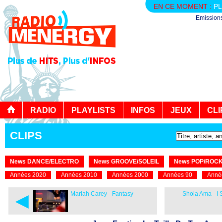
EN CE MOMENT :
PL
Emission
RADIO
PLAYLISTS
INFOS
JEUX
CLI
CLIPS
News DANCE/ELECTRO
News GROOVE/SOLEIL
News POP/ROC
Années 2020
Années 2010
Années 2000
Années 90
Anné
◄
Mariah Carey - Fantasy
Shola Ama - I S