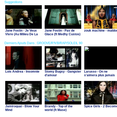
Suggestions
Jane Fostin - Je Veux
Jane Fostin - Pas de
zouk machine - maldo
Vivre (Au Milieu De La
Glace (ft Medhy Custos)
Musique)
Derniers Ajouts Dans : GROOVE/R'N'B/RAP/SOLEIL 90
Lois Andrea - Insomnie
Stomy Bugsy - Gangster
Larusso - On ne
d'amour
s'aimera plus jamais
Jamiroquai - Blow Your
Brandy - Top of the
Spice Girls - 2 Becom
Mind
world (ft Mase)