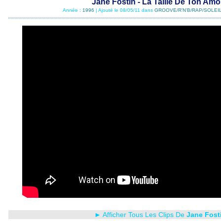
Jane Fostin - La Taille De Ton Amo
Année :
1996
| Ajouté le 08/05/11 dans
GROOVE/R'N'B/RAP/SOLEIL
► Afficher Tous Les Clips De
Jane Fost