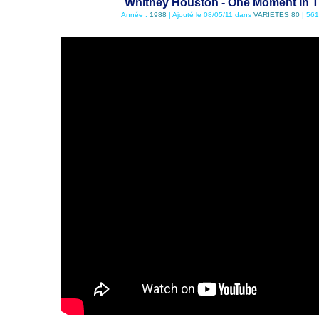
Whitney Houston - One Moment In 
Année :
1988
| Ajouté le 08/05/11 dans
VARIETES 80
| 561