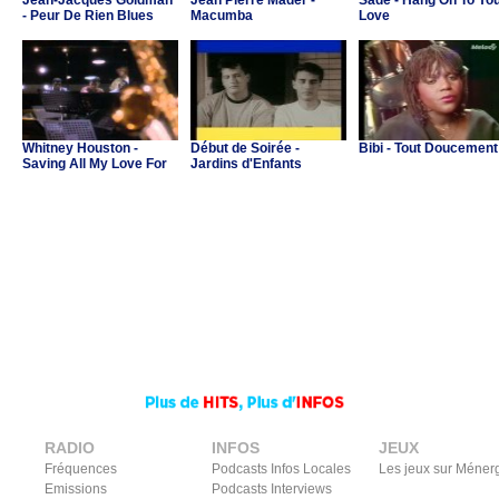
Jean-Jacques Goldman
Jean Pierre Mader -
Sade - Hang On To Yo
- Peur De Rien Blues
Macumba
Love
Whitney Houston -
Début de Soirée -
Bibi - Tout Doucement
Saving All My Love For
Jardins d'Enfants
You
RADIO
INFOS
JEUX
Fréquences
Podcasts Infos Locales
Les jeux sur Méner
Emissions
Podcasts Interviews