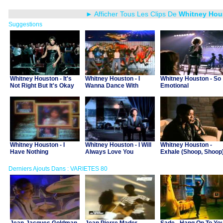
► Afficher Tous Les Clips De
Whitney Hou
Suggestions
Whitney Houston - It's
Whitney Houston - I
Whitney Houston - So
Not Right But It's Okay
Wanna Dance With
Emotional
Somebody
Whitney Houston - I
Whitney Houston - I Will
Whitney Houston -
Have Nothing
Always Love You
Exhale (Shoop, Shoop
Derniers Ajouts Dans : VARIETES 80