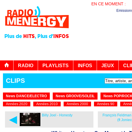
EN CE MOMENT :
PL
Emission
RADIO
PLAYLISTS
INFOS
JEUX
CLI
CLIPS
News DANCE/ELECTRO
News GROOVE/SOLEIL
News POP/ROC
Années 2020
Années 2010
Années 2000
Années 90
Anné
◄
Billy Joel - Honesty
François Feldman
(ft Jonie