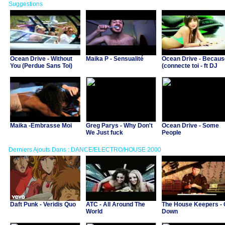
Suggestions
Ocean Drive - Without
Maika P - Sensualité
Ocean Drive - Becaus
You (Perdue Sans Toi)
(connecte toi - ft DJ
Oriska)
Maika -Embrasse Moi
Greg Parys - Why Don't
Ocean Drive - Some
We Just fuck
People
Derniers Ajouts Dans : DANCE/ELECTRO/HOUSE 2000
Daft Punk - Veridis Quo
ATC - All Around The
The House Keepers -
World
Down