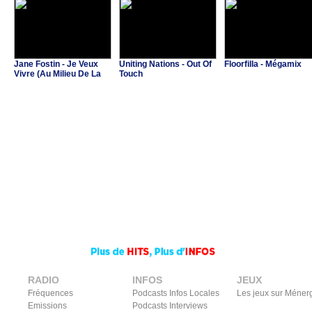
Jane Fostin - Je Veux
Uniting Nations - Out Of
Floorfilla - Mégamix
Vivre (Au Milieu De La
Touch
Musique)
RADIO
INFOS
JEUX
Fréquences
Podcasts Infos Locales
Les jeux sur Méner
Emissions
Podcasts Interviews