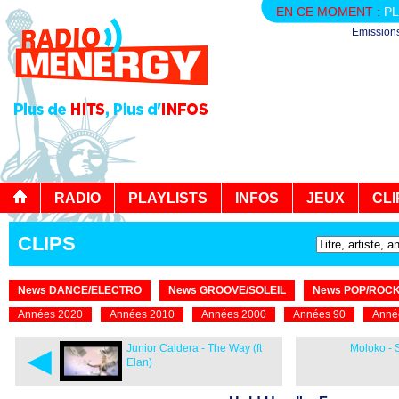
EN CE MOMENT :
PL
Emission
RADIO
PLAYLISTS
INFOS
JEUX
CLI
CLIPS
News DANCE/ELECTRO
News GROOVE/SOLEIL
News POP/ROC
Années 2020
Années 2010
Années 2000
Années 90
Anné
◄
Junior Caldera - The Way (ft
Moloko - S
Elan)