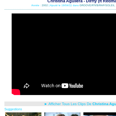
Christina Aguilera - Dirrty (ft Redm
Année :
2002
| Ajouté le 19/04/11 dans
GROOVE/R'N'B/RAP/SOLEIL 
► Afficher Tous Les Clips De
Christina Agu
Suggestions