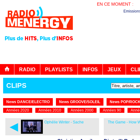
EN CE MOMENT :
PL
Emission
RADIO
PLAYLISTS
INFOS
JEUX
CLI
CLIPS
News DANCE/ELECTRO
News GROOVE/SOLEIL
News POP/ROC
Années 2020
Années 2010
Années 2000
Années 90
Anné
◄
Ophélie Winter - Sache
The Game - How We