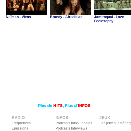
Neïman - Viens
Brandy - Afrodisiac
Jamiroquai - Love
Foolosophy
RADIO
INFOS
JEUX
Fréquences
Podcasts Infos Locales
Les jeux sur Méner
Emissions
Podcasts Interviews