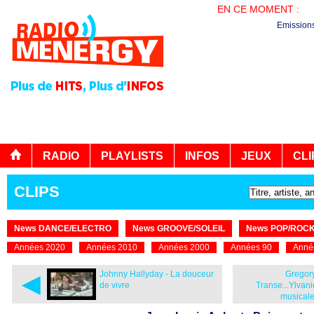
EN CE MOMENT :
LE
Emission
RADIO
PLAYLISTS
INFOS
JEUX
CLI
CLIPS
News DANCE/ELECTRO
News GROOVE/SOLEIL
News POP/ROC
Années 2020
Années 2010
Années 2000
Années 90
Anné
◄
Johnny Hallyday - La douceur
Gregor
de vivre
Transe...Ylvan
musicale