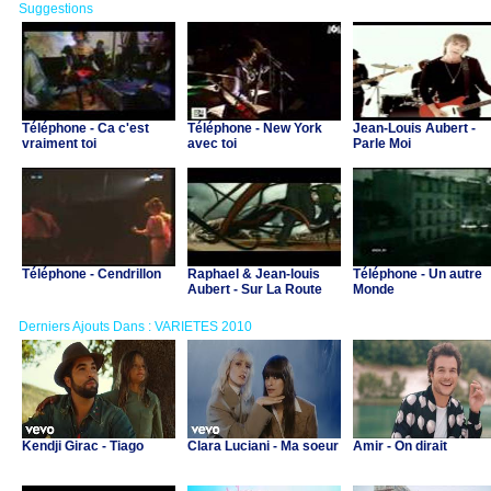
Suggestions
Téléphone - Ca c'est
Téléphone - New York
Jean-Louis Aubert -
vraiment toi
avec toi
Parle Moi
Téléphone - Cendrillon
Raphael & Jean-louis
Téléphone - Un autre
Aubert - Sur La Route
Monde
Derniers Ajouts Dans : VARIETES 2010
Kendji Girac - Tiago
Clara Luciani - Ma soeur
Amir - On dirait