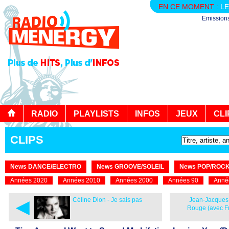
EN CE MOMENT :
LE
Emission
RADIO
PLAYLISTS
INFOS
JEUX
CLI
CLIPS
News DANCE/ELECTRO
News GROOVE/SOLEIL
News POP/ROC
Années 2020
Années 2010
Années 2000
Années 90
Anné
◄
Céline Dion - Je sais pas
Jean-Jacques
Rouge (avec F