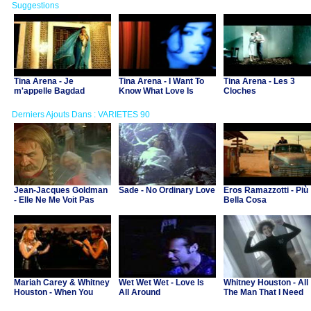
Suggestions
Tina Arena - Je
Tina Arena - I Want To
Tina Arena - Les 3
m'appelle Bagdad
Know What Love Is
Cloches
Derniers Ajouts Dans : VARIETES 90
Jean-Jacques Goldman
Sade - No Ordinary Love
Eros Ramazzotti - Più
- Elle Ne Me Voit Pas
Bella Cosa
(B.O. "Asterix et Obelix
contre Cesar")
Mariah Carey & Whitney
Wet Wet Wet - Love Is
Whitney Houston - All
Houston - When You
All Around
The Man That I Need
Believe