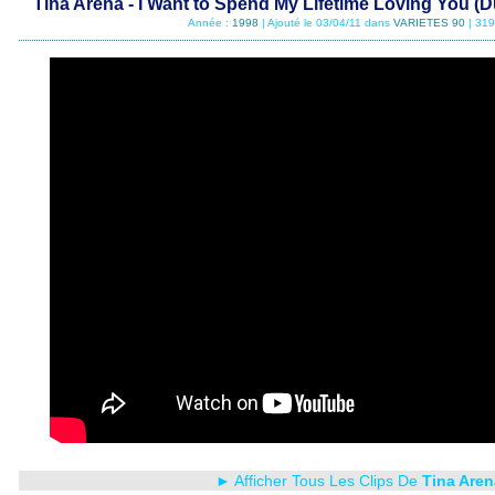
Tina Arena - I Want to Spend My Lifetime Loving You (
Année :
1998
| Ajouté le 03/04/11 dans
VARIETES 90
| 319
► Afficher Tous Les Clips De
Tina Aren