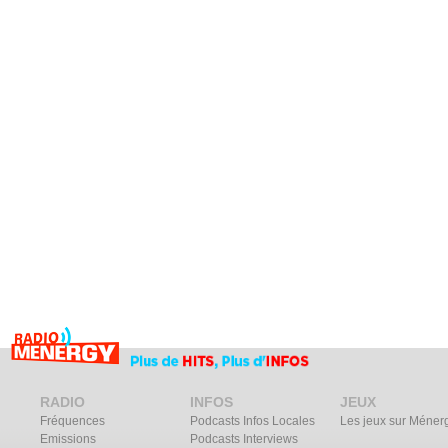
RADIO
INFOS
JEUX
Fréquences
Podcasts Infos Locales
Les jeux sur Méner
Emissions
Podcasts Interviews