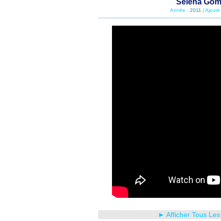
Selena Gom
Année :
2011
| Ajouté
► Afficher Tous Les