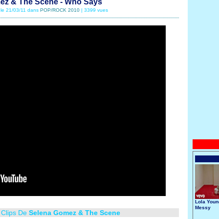
ez & The Scene - Who Says
 le 21/03/11 dans
POP/ROCK 2010
| 3399 vues
Lola Youn
Messy
 Clips De
Selena Gomez & The Scene