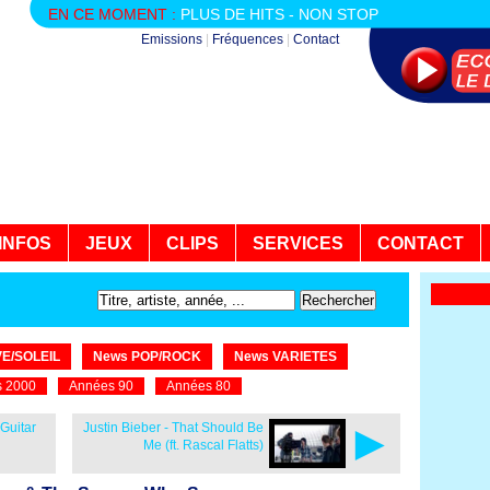
EN CE MOMENT :
PLUS DE HITS - NON STOP
Emissions
|
Fréquences
|
Contact
INFOS
JEUX
CLIPS
SERVICES
CONTACT
E/SOLEIL
News POP/ROCK
News VARIETES
 2000
Années 90
Années 80
►
Guitar
Justin Bieber - That Should Be
Me (ft. Rascal Flatts)