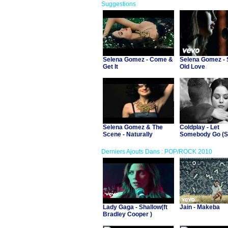
Suggestions
Selena Gomez - Come &
Selena Gomez -
Get It
Old Love
Selena Gomez & The
Coldplay - Let
Scene - Naturally
Somebody Go (S
Gomez)
Derniers Ajouts Dans : POP/ROCK 2010
Lady Gaga - Shallow(ft
Jain - Makeba
Bradley Cooper )