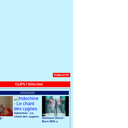
PUBLICITE
CLIPS / Sélection
2024/2025
Indochine - Le
chant des cygnes
g -
Damiano David -
Born With a
Broken Heart