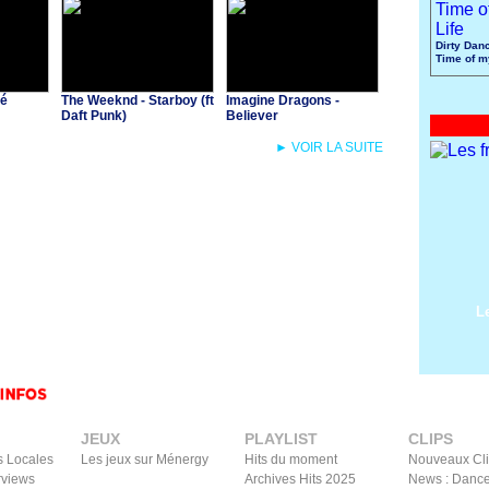
Dirty Danc
Time of m
té
The Weeknd - Starboy (ft
Imagine Dragons -
Daft Punk)
Believer
► VOIR LA SUITE
L
JEUX
PLAYLIST
CLIPS
s Locales
Les jeux sur Ménergy
Hits du moment
Nouveaux Cl
rviews
Archives Hits 2025
News : Dance