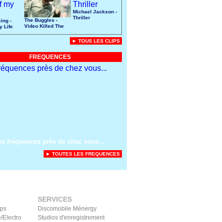
Michael Jackson -
Thriller
The Buggles -
ing -
Video Killed The
y Life
Radio Star
► TOUS LES CLIPS
FREQUENCES
es fréquences près de chez vous...
► TOUTES LES FREQUENCES
SERVICES
ips
Discomobile Ménergy
/Electro
Studios d'enregistrement