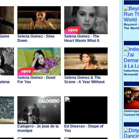
Beyoncé 
The World
 Same
Selena Gomez - Slow
Selena Gomez - The
Down
Heart Wants What It
Wants
Indochine 
Demandé 
Selena Gomez - Good
Selena Gomez & The
Lune
elena
For You
Scene - A Year Without
Rain
Jamiroqua
Canned H
Calogero - Je joue de la
Ed Sheeran - Shape of
musique
You