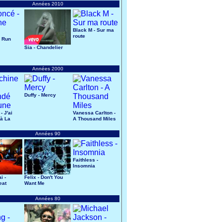
Années 2010
Black M - Sur ma
route
- Run
Sia - Chandelier
Années 2000
Duffy - Mercy
- J'ai
Vanessa Carlton -
à La
A Thousand Miles
Années 90
Faithless -
Insomnia
i -
Felix - Don't You
eat
Want Me
Années 80