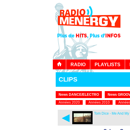
RADIO
PLAYLISTS
CLIPS
News DANCE/ELECTRO
News GROOV
Années 2020
Années 2010
Années
◄
Tom Dice - Me And My 