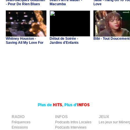
Jean-Jacques Goldman
Jean Pierre Mader -
Sade - Hang On To Yo
- Peur De Rien Blues
Macumba
Love
Whitney Houston -
Début de Soirée -
Bibi - Tout Doucement
Saving All My Love For
Jardins d'Enfants
You
RADIO
INFOS
JEUX
Fréquences
Podcasts Infos Locales
Les jeux sur Méner
Emissions
Podcasts Interviews