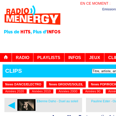
EN CE MOMENT :
PL
Emission
RADIO
PLAYLISTS
INFOS
JEUX
CLI
CLIPS
News DANCE/ELECTRO
News GROOVE/SOLEIL
News POP/ROC
Années 2020
Années 2010
Années 2000
Années 90
Anné
◄
Etienne Daho - Duel au soleil
Pauline Ester - Ou