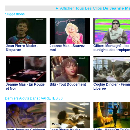
► Afficher Tous Les Clips De
Jeanne M
Suggestions
Jean Pierre Mader -
Jeanne Mas - Sauvez
Gilbert Montagné - les
Disparue
moi
sunlights des tropiqu
Jeanne Mas - En Rouge
Bibi - Tout Doucement
Cookie Dingler - Fem
et Noir
Libérée
Derniers Ajouts Dans : VARIETES 80