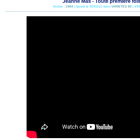
Jeanne Mas - Toute première foi
Année :
1984
| Ajouté le 20/03/11 dans
VARIETES 80
| 450