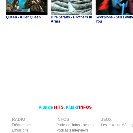
Queen - Killer Queen
Dire Straits - Brothers In
Scorpions - Still Lovin
Arms
You
RADIO
INFOS
JEUX
Fréquences
Podcasts Infos Locales
Les jeux sur Méner
Emissions
Podcasts Interviews