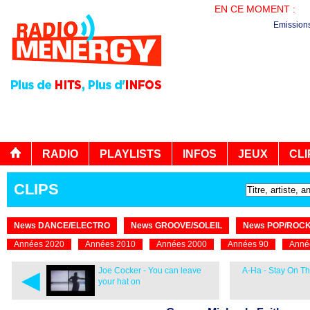
EN CE MOMENT :
PL
Emission
RADIO
PLAYLISTS
INFOS
JEUX
CLI
CLIPS
News DANCE/ELECTRO
News GROOVE/SOLEIL
News POP/ROC
Années 2020
Années 2010
Années 2000
Années 90
Anné
◄
Joe Cocker - You can leave
A-Ha - Stay On T
your hat on