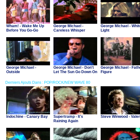
Wham! - Wake Me Up
George Michael -
George Michael - Whit
Before You Go-Go
Careless Whisper
Light
George Michael -
George Michael - Don't
George Michael - Fath
Outside
Let The Sun Go Down On
Figure
Me (ft. Elton John)
Derniers Ajouts Dans : POP/ROCK/NEW WAVE 80
Indochine - Canary Bay
Supertramp - It's
Steve Winwood - Valer
Raining Again