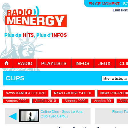
EN CE MOMENT :
BO
Emission
RADIO
PLAYLISTS
INFOS
JEUX
CLI
CLIPS
News DANCE/ELECTRO
News GROOVE/SOLEIL
News POP/ROC
Années 2020
Années 2010
Années 2000
Années 90
Anné
◄
Celine Dion - Sous Le Vent
Florent Pa
(duo avec Garou)