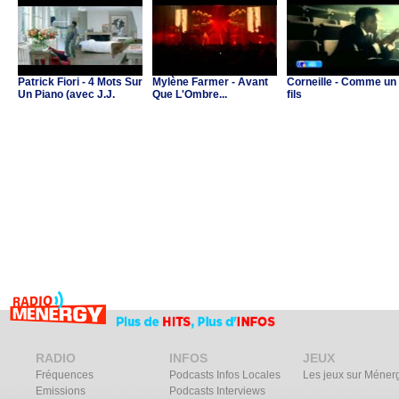
Patrick Fiori - 4 Mots Sur
Mylène Farmer - Avant
Corneille - Comme un
Un Piano (avec J.J.
Que L'Ombre...
fils
Goldman & C.Ricol)
RADIO
INFOS
JEUX
Fréquences
Podcasts Infos Locales
Les jeux sur Méner
Emissions
Podcasts Interviews