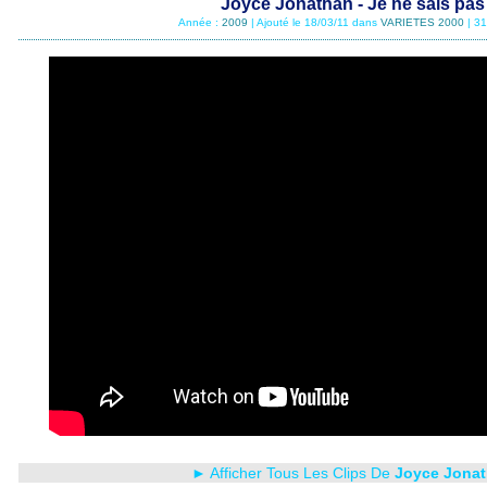
Joyce Jonathan - Je ne sais pas
Année :
2009
| Ajouté le 18/03/11 dans
VARIETES 2000
| 3
► Afficher Tous Les Clips De
Joyce Jona