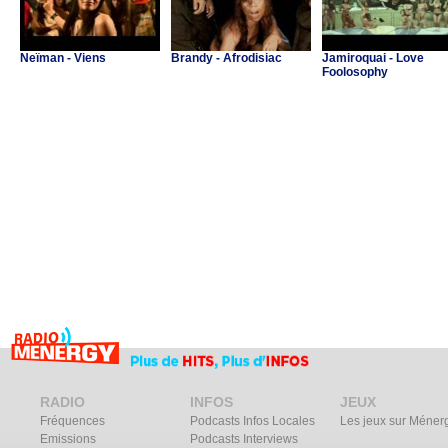
Neïman - Viens
Brandy - Afrodisiac
Jamiroquai - Love
Foolosophy
RADIO
INFOS
JEUX
Fréquences
Podcasts Infos Locales
Les jeux sur Méner
Emissions
Podcasts Interviews