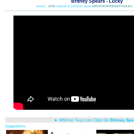
Britney Spears - Lucky
Année :
2000
| Ajouté le 23/02/11 dans
GROOVE/R'N'B/RAP/SOLEIL 
► Afficher Tous Les Clips De
Britney Spe
Suggestions