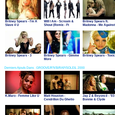
Britney Spears - I'm A
Will I Am - Scream &
Britney Spears ft.
Slave 4 U
Shout (Remix - Ft
Madonna - Me Against
Britney Spears)
The Music
Britney Spears - 3
Britney Spears - Gimme
Britney Spears - Toxic
More
Derniers Ajouts Dans : GROOVE/R'N'B/RAP/SOLEIL 2000
K.Maro - Femme Like U
Matt Houston -
Jay Z & Beyoncé - '03
Cendrillon Du Ghetto
Bonnie & Clyde