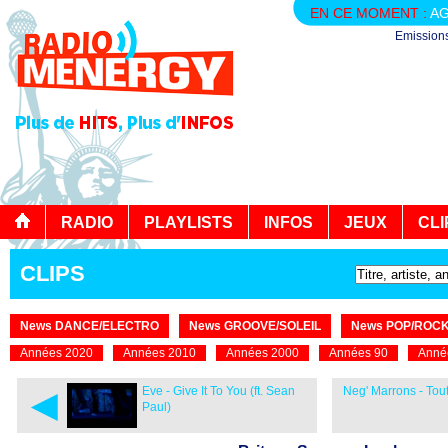
EN CE MOMENT :
AG
Emission
RADIO
PLAYLISTS
INFOS
JEUX
CLI
CLIPS
News DANCE/ELECTRO
News GROOVE/SOLEIL
News POP/ROC
Années 2020
Années 2010
Années 2000
Années 90
Anné
◄
Eve - Give It To You (ft. Sean
Neg' Marrons - To
Paul)