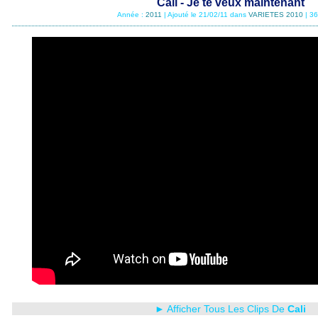
Cali - Je te veux maintenant
Année :
2011
| Ajouté le 21/02/11 dans
VARIETES 2010
| 36
► Afficher Tous Les Clips De
Cali