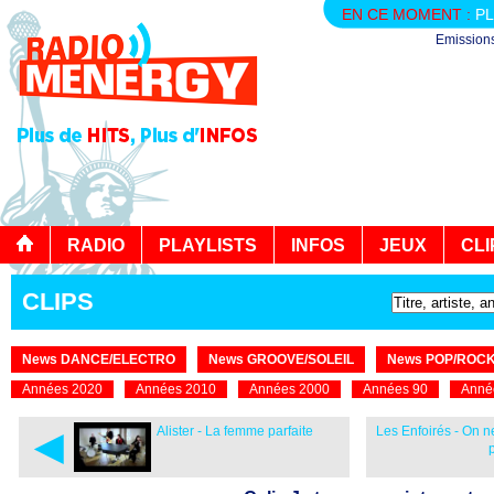
EN CE MOMENT :
PL
Emission
RADIO
PLAYLISTS
INFOS
JEUX
CLI
CLIPS
News DANCE/ELECTRO
News GROOVE/SOLEIL
News POP/ROC
Années 2020
Années 2010
Années 2000
Années 90
Anné
◄
Alister - La femme parfaite
Les Enfoirés - On 