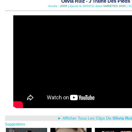
Olivia Ruiz - J'Traine Des Pieds
Année :
2005
| Ajouté le 20/02/11 dans
VARIETES 2000
| 3
► Afficher Tous Les Clips De
Olivia Rui
Suggestions