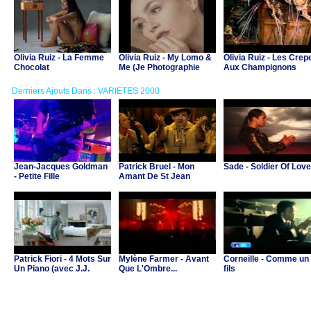
Olivia Ruiz - La Femme
Olivia Ruiz - My Lomo &
Olivia Ruiz - Les Crep
Chocolat
Me (Je Photographie
Aux Champignons
Des Gens Heureux)
Derniers Ajouts Dans : VARIETES 2000
Jean-Jacques Goldman
Patrick Bruel - Mon
Sade - Soldier Of Love
- Petite Fille
Amant De St Jean
Patrick Fiori - 4 Mots Sur
Mylène Farmer - Avant
Corneille - Comme un
Un Piano (avec J.J.
Que L'Ombre...
fils
Goldman & C.Ricol)