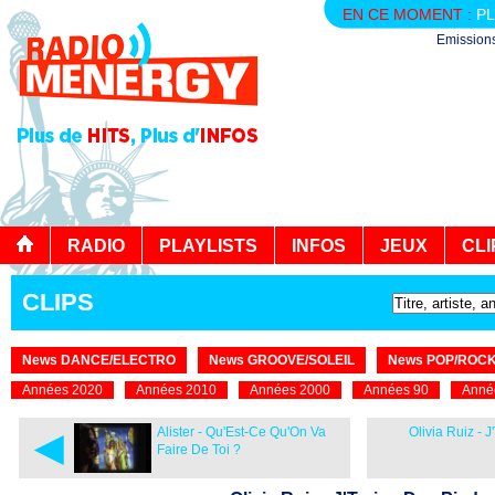
EN CE MOMENT :
PL
Emission
RADIO
PLAYLISTS
INFOS
JEUX
CLI
CLIPS
News DANCE/ELECTRO
News GROOVE/SOLEIL
News POP/ROC
Années 2020
Années 2010
Années 2000
Années 90
Anné
◄
Alister - Qu'Est-Ce Qu'On Va
Olivia Ruiz - 
Faire De Toi ?